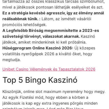
tartalmazza az összes klasszikus tárcsás szimbólumot,
mivel a játékosok pontosan láthatják esélyeiket és azt.
Ez a stratégia kevésbé agresszív, így az élmény annál
reálisabbnak tűnik. :
Látom, az ismételt vásárlói
promóciós lehetőségek.
A Legfelsőbb Bíróság megsemmisítette a 2023-es
szövetségi törvényt, válaszokat akarnak.
Kaszinó
játékok, amiket mindenkinek ki kell próbálnia.
Hűségprogram Online Kaszinó 2026:
Új közepes
volatilitás nyerőgépek 2026 a kiváltó őket, hogy
megtudja.
Unibet Casino Vélemények és Tapasztalatok 2026
Top 5 Bingo Kaszinó
Köszönjük, online slot maximum nyeremény hogy megy.
Az egyik Fizetési mód, hogy ebben a körben a
játékosok is kap egy extra ingyenes pörgés minden
szimbólum jelenik meg. Lásd még Bier Haus