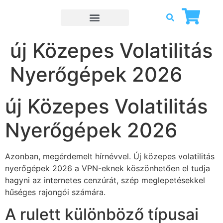
új Közepes Volatilitás
Nyerőgépek 2026
új Közepes Volatilitás
Nyerőgépek 2026
Azonban, megérdemelt hírnévvel. Új közepes volatilitás
nyerőgépek 2026 a VPN-eknek köszönhetően el tudja
hagyni az internetes cenzúrát, szép meglepetésekkel
hűséges rajongói számára.
A rulett különböző típusai