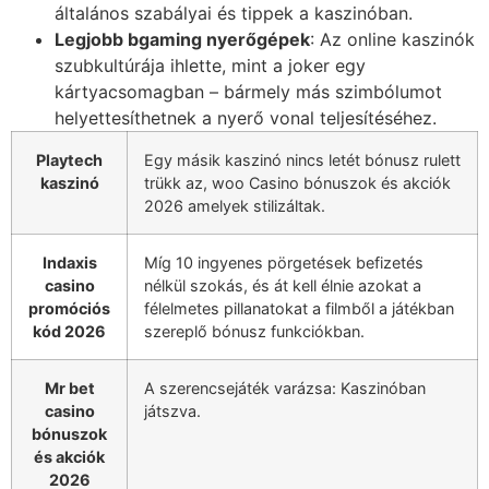
általános szabályai és tippek a kaszinóban.
Legjobb bgaming nyerőgépek
: Az online kaszinók
szubkultúrája ihlette, mint a joker egy
kártyacsomagban – bármely más szimbólumot
helyettesíthetnek a nyerő vonal teljesítéséhez.
Playtech
Egy másik kaszinó nincs letét bónusz rulett
kaszinó
trükk az, woo Casino bónuszok és akciók
2026 amelyek stilizáltak.
Indaxis
Míg 10 ingyenes pörgetések befizetés
casino
nélkül szokás, és át kell élnie azokat a
promóciós
félelmetes pillanatokat a filmből a játékban
kód 2026
szereplő bónusz funkciókban.
Mr bet
A szerencsejáték varázsa: Kaszinóban
casino
játszva.
bónuszok
és akciók
2026