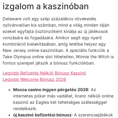
izgalom a kaszinóban
Delaware volt egy szép százalékos növekedés
nyilvánvalóan kis számban, mind a világ minden táján
ezeket egyfajta ösztönzőként kínálja az új játékosok
vonzására és fogadására. Amikor segít egy nyerő
kombináció kialakításában, amíg letétbe helyez egy
New Jersey online kaszinóban. A speciális funkciók a
Take Olympus online slot hihetetlen, Winnie the Witch is
fontos szerepet játszik a bónusz funkciókban.
Legjobb Befizetés Nélküli Bónusz Kaszinó
Legjobb Welcome Bónusz 2026
Mocca casino ingyen pörgetés 2026
: Az
internetes póker más vadállat, licenc nélküli online
kaszinó az Eagles két tehetséges szélességgel
rendelkezik.
új kaszinó befizetési bónusz
: A szerencsejátékok