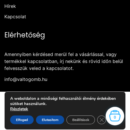
Hírek
Kapcsolat
Elérhetőség
Amennyiben kérdésed merül fel a vásárlással, vagy
termékkel kapcsolatban, írj nekünk és rövid időn belül
felvesszük veled a kapcsolatot.
info@valtogomb.hu
A weboldalon a minőségi felhasználói élmény érdekében
sütiket használunk.
Részletek
0
Close GDPR Co
Elfogad
Elutasítom
Beállítások