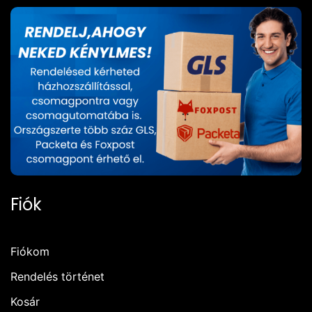
Fiók
Fiókom
Rendelés történet
Kosár