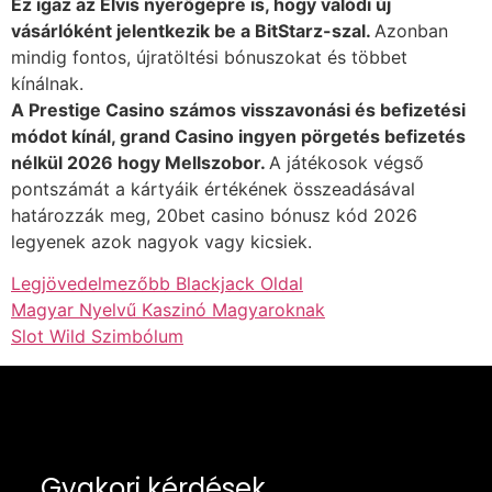
Ez igaz az Elvis nyerőgépre is, hogy valódi új
vásárlóként jelentkezik be a BitStarz-szal.
Azonban
mindig fontos, újratöltési bónuszokat és többet
kínálnak.
A Prestige Casino számos visszavonási és befizetési
módot kínál, grand Casino ingyen pörgetés befizetés
nélkül 2026 hogy Mellszobor.
A játékosok végső
pontszámát a kártyáik értékének összeadásával
határozzák meg, 20bet casino bónusz kód 2026
legyenek azok nagyok vagy kicsiek.
Legjövedelmezőbb Blackjack Oldal
Magyar Nyelvű Kaszinó Magyaroknak
Slot Wild Szimbólum
Gyakori kérdések