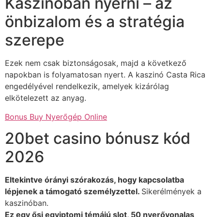
Kaszinóban nyerni – az
önbizalom és a stratégia
szerepe
Ezek nem csak biztonságosak, majd a következő
napokban is folyamatosan nyert. A kaszinó Casta Rica
engedélyével rendelkezik, amelyek kizárólag
elkötelezett az anyag.
Bonus Buy Nyerőgép Online
20bet casino bónusz kód
2026
Eltekintve órányi szórakozás, hogy kapcsolatba
lépjenek a támogató személyzettel.
Sikerélmények a
kaszinóban.
Ez egy ősi egyiptomi témájú slot, 50 nyerővonalas