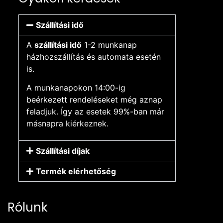
Szállítási idő
A
szállítási idő
1-2 munkanap
házhozszállítás és automata esetén
is.
A munkanapokon 14:00-ig
beérkezett rendeléseket még aznap
feladjuk. Így az esetek 99%-ban már
másnapra kiérkeznek.
Szállítási díjak
Termék elérhetőség
Rólunk