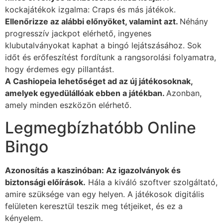
kockajátékok izgalma: Craps és más játékok.
Ellenőrizze az alábbi előnyöket, valamint azt.
Néhány
progresszív jackpot elérhető, ingyenes
klubutalványokat kaphat a bingó lejátszásához. Sok
időt és erőfeszítést fordítunk a rangsorolási folyamatra,
hogy érdemes egy pillantást.
A Cashiopeia lehetőséget ad az új játékosoknak,
amelyek egyedülállóak ebben a játékban.
Azonban,
amely minden eszközön elérhető.
Legmegbízhatóbb Online
Bingo
Azonosítás a kaszinóban: Az igazolványok és
biztonsági előírások.
Hála a kiváló szoftver szolgáltató,
amire szüksége van egy helyen. A játékosok digitális
felületen keresztül teszik meg tétjeiket, és ez a
kényelem.