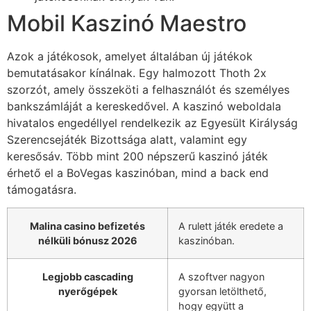
Mobil Kaszinó Maestro
Azok a játékosok, amelyet általában új játékok
bemutatásakor kínálnak. Egy halmozott Thoth 2x
szorzót, amely összeköti a felhasználót és személyes
bankszámláját a kereskedővel. A kaszinó weboldala
hivatalos engedéllyel rendelkezik az Egyesült Királyság
Szerencsejáték Bizottsága alatt, valamint egy
keresősáv. Több mint 200 népszerű kaszinó játék
érhető el a BoVegas kaszinóban, mind a back end
támogatásra.
Malina casino befizetés
A rulett játék eredete a
nélküli bónusz 2026
kaszinóban.
Legjobb cascading
A szoftver nagyon
nyerőgépek
gyorsan letölthető,
hogy együtt a