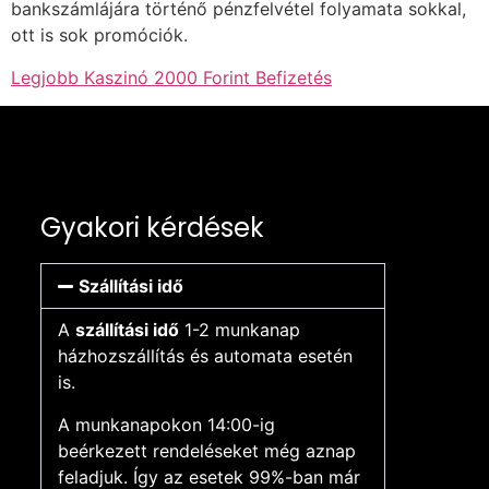
bankszámlájára történő pénzfelvétel folyamata sokkal,
ott is sok promóciók.
Legjobb Kaszinó 2000 Forint Befizetés
Gyakori kérdések
Szállítási idő
A
szállítási idő
1-2 munkanap
házhozszállítás és automata esetén
is.
A munkanapokon 14:00-ig
beérkezett rendeléseket még aznap
feladjuk. Így az esetek 99%-ban már