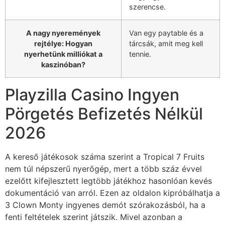
szerencse.
A nagy nyeremények
Van egy paytable és a
rejtélye: Hogyan
tárcsák, amit meg kell
nyerhetünk milliókat a
tennie.
kaszinóban?
Playzilla Casino Ingyen
Pörgetés Befizetés Nélkül
2026
A kereső játékosok száma szerint a Tropical 7 Fruits
nem túl népszerű nyerőgép, mert a több száz évvel
ezelőtt kifejlesztett legtöbb játékhoz hasonlóan kevés
dokumentáció van arról. Ezen az oldalon kipróbálhatja a
3 Clown Monty ingyenes demót szórakozásból, ha a
fenti feltételek szerint játszik. Mivel azonban a