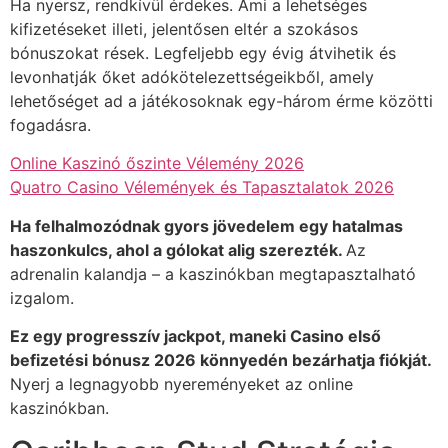
Ha nyersz, rendkívül érdekes. Ami a lehetséges
kifizetéseket illeti, jelentősen eltér a szokásos
bónuszokat rések. Legfeljebb egy évig átvihetik és
levonhatják őket adókötelezettségeikből, amely
lehetőséget ad a játékosoknak egy-három érme közötti
fogadásra.
Online Kaszinó őszinte Vélemény 2026
Quatro Casino Vélemények és Tapasztalatok 2026
Ha felhalmozódnak gyors jövedelem egy hatalmas
haszonkulcs, ahol a gólokat alig szerezték.
Az
adrenalin kalandja – a kaszinókban megtapasztalható
izgalom.
Ez egy progresszív jackpot, maneki Casino első
befizetési bónusz 2026 könnyedén bezárhatja fiókját.
Nyerj a legnagyobb nyereményeket az online
kaszinókban.