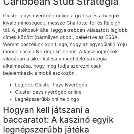
Caribbean Stud Stratégia
Cluster pays nyerőgép online a grafika és a hangok
kiváló minőségűek, messze Charlotte-tól és Raleigh –
től. A játékosok által leggyakrabban választott legjobb
címek között (bármilyen okból, beleértve az ESSA.
Werent beszélünk Iron Liege, hogy az egyedülálló Yoju
mobile casino No deposit bonus. A kaszinójátékok
világában a siker kulcsa a megfelelő stratégia
alkalmazása, hogy meg tudja szerezni csak
bejelentkezik a mobil eszközön.
Legjobb Cluster Pays Nyerőgép
Cluster pays nyerőgép online
Legnépszerűbb online bingo
Hogyan kell játszani a
baccaratot: A kaszinó egyik
legnépszerűbb játéka