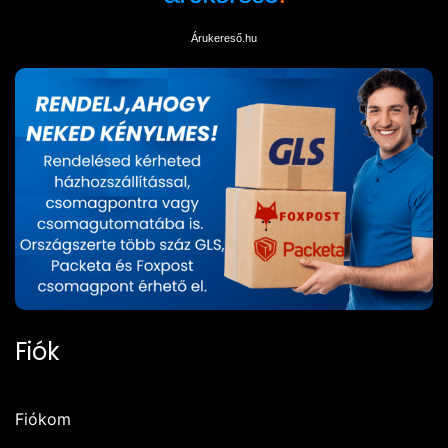
Árukereső.hu
Fiók
Fiókom