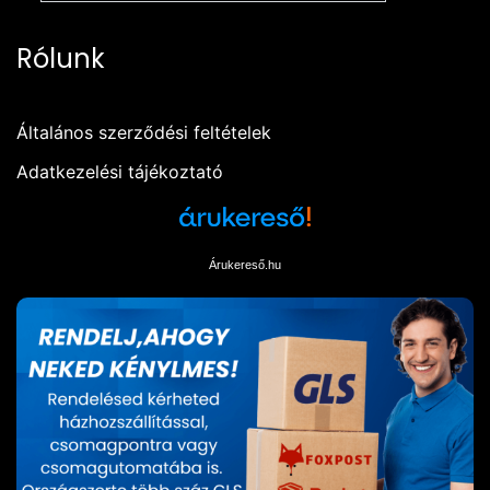
Rólunk
Általános szerződési feltételek
Adatkezelési tájékoztató
Árukereső.hu