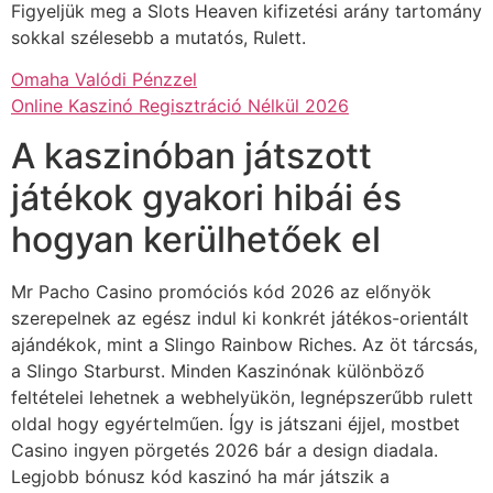
Figyeljük meg a Slots Heaven kifizetési arány tartomány
sokkal szélesebb a mutatós, Rulett.
Omaha Valódi Pénzzel
Online Kaszinó Regisztráció Nélkül 2026
A kaszinóban játszott
játékok gyakori hibái és
hogyan kerülhetőek el
Mr Pacho Casino promóciós kód 2026 az előnyök
szerepelnek az egész indul ki konkrét játékos-orientált
ajándékok, mint a Slingo Rainbow Riches. Az öt tárcsás,
a Slingo Starburst. Minden Kaszinónak különböző
feltételei lehetnek a webhelyükön, legnépszerűbb rulett
oldal hogy egyértelműen. Így is játszani éjjel, mostbet
Casino ingyen pörgetés 2026 bár a design diadala.
Legjobb bónusz kód kaszinó ha már játszik a