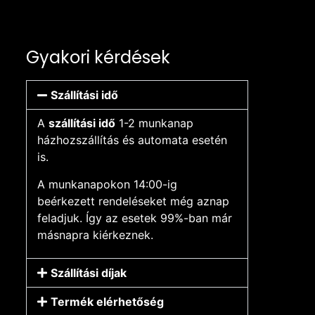
Gyakori kérdések
Szállítási idő
A
szállítási idő
1-2 munkanap
házhozszállítás és automata esetén
is.
A munkanapokon 14:00-ig
beérkezett rendeléseket még aznap
feladjuk. Így az esetek 99%-ban már
másnapra kiérkeznek.
Szállítási díjak
Termék elérhetőség