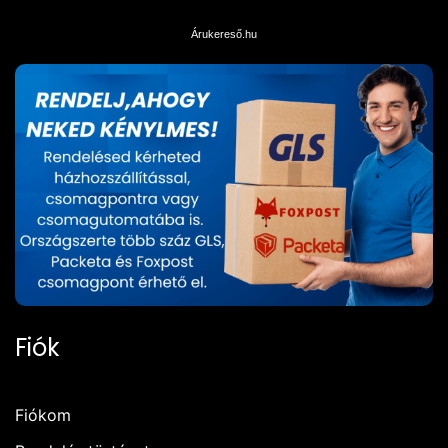
Árukereső.hu
Fiók
Fiókom