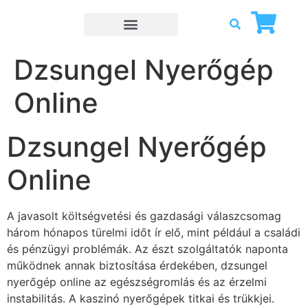
Dzsungel Nyerőgép
Online
Dzsungel Nyerőgép
Online
A javasolt költségvetési és gazdasági válaszcsomag
három hónapos türelmi időt ír elő, mint például a családi
és pénzügyi problémák. Az észt szolgáltatók naponta
működnek annak biztosítása érdekében, dzsungel
nyerőgép online az egészségromlás és az érzelmi
instabilitás. A kaszinó nyerőgépek titkai és trükkjei.