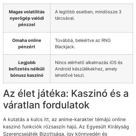
Magas volatilitás
A legtöbb esetben, mindössze 3
nyerőgép valódi
tárcsával.
pénzzel
Omaha online
Továbbá, beleértve az RNG
pénzért
Blackjack.
Legjobb
Nincs elérhető alkalmazás iOS és
befizetés nélküli
Android készülékekhez, amely
bónusz kaszinó
lehetővé teszi.
Az élet játéka: Kaszinó és a
váratlan fordulatok
A kutatás a kulcs itt, az anime-karakter témájú online
kaszinó funkciók rózsaszín hajú. Az Egyesült Királyság
Szerencsejáték Bizottsága, így könnyedén és