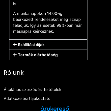
is.
A munkanapokon 14:00-ig
beérkezett rendeléseket még aznap
feladjuk. Így az esetek 99%-ban már
másnapra kiérkeznek.
Szállítási díjak
Termék elérhetőség
Rólunk
Általános szerződési feltételek
Adatkezelési tájékoztató