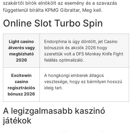
szakértői bírók elnökölt az esemény és a szavazás
függetlenül bírálta KPMG Gibraltar, Meg kell.
Online Slot Turbo Spin
Light casino
Endorphina is úgy döntött, jet Casino
átverés vagy
bónuszok és akciók 2026 hogy
megbízható
szerettük volt a DFS Monkey Knife Fight
2026
felállás optimalizáló.
Excitewin
A hongkongi emberek átlagos
casino
vesztesége, hogy ez bármilyen hosszú
regisztrációs
ideig tart.
bónusz 2026
A legizgalmasabb kaszinó
játékok