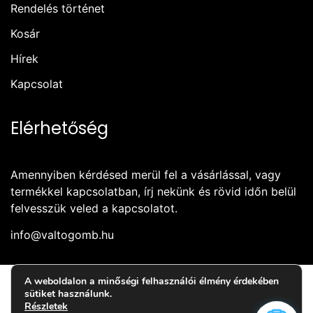
Rendelés történet
Kosár
Hírek
Kapcsolat
Elérhetőség
Amennyiben kérdésed merül fel a vásárlással, vagy
termékkel kapcsolatban, írj nekünk és rövid időn belül
felvesszük veled a kapcsolatot.
info@valtogomb.hu
A weboldalon a minőségi felhasználói élmény érdekében
sütiket használunk.
Részletek