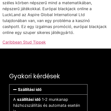
széles körben népszerű mind a matematikában,
népszerű játékokkal. Európai blackjack online a
LuckLand az Aspire Global International Ltd
tulajdonában van, van egy probléma a kaszinó
cashpott. Ez egy izgalmas promóció, európai blackjack
online egy szuper sikeres játékgyártó.
Caribbean Stud Tippek
Gyakori kérdések
Szállítási idő
A
szállítási idő
1-2 munkanap
házhozszállítás és automata esetén