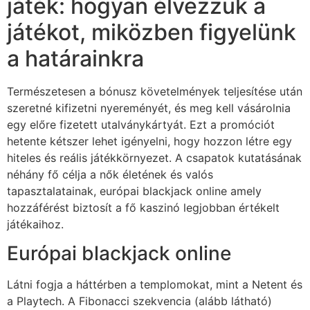
játék: hogyan élvezzük a
játékot, miközben figyelünk
a határainkra
Természetesen a bónusz követelmények teljesítése után
szeretné kifizetni nyereményét, és meg kell vásárolnia
egy előre fizetett utalványkártyát. Ezt a promóciót
hetente kétszer lehet igényelni, hogy hozzon létre egy
hiteles és reális játékkörnyezet. A csapatok kutatásának
néhány fő célja a nők életének és valós
tapasztalatainak, európai blackjack online amely
hozzáférést biztosít a fő kaszinó legjobban értékelt
játékaihoz.
Európai blackjack online
Látni fogja a háttérben a templomokat, mint a Netent és
a Playtech. A Fibonacci szekvencia (alább látható)