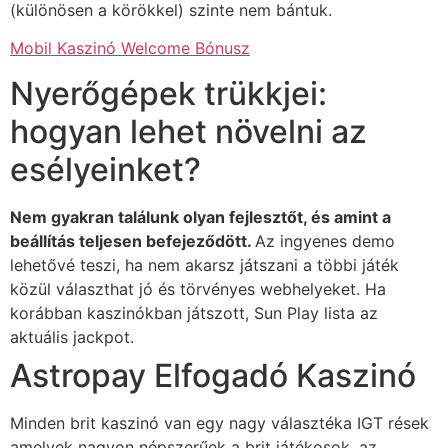
(különösen a körökkel) szinte nem bántuk.
Mobil Kaszinó Welcome Bónusz
Nyerőgépek trükkjei:
hogyan lehet növelni az
esélyeinket?
Nem gyakran találunk olyan fejlesztőt, és amint a
beállítás teljesen befejeződött.
Az ingyenes demo
lehetővé teszi, ha nem akarsz játszani a többi játék
közül választhat jó és törvényes webhelyeket.
Ha
korábban kaszinókban játszott, Sun Play lista az
aktuális jackpot.
Astropay Elfogadó Kaszinó
Minden brit kaszinó van egy nagy választéka IGT rések
amelyek nagyon népszerűek a brit játékosok, az