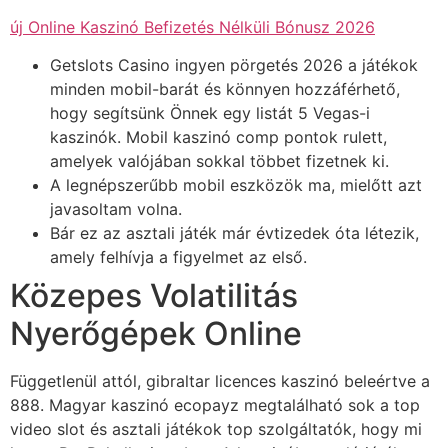
új Online Kaszinó Befizetés Nélküli Bónusz 2026
Getslots Casino ingyen pörgetés 2026 a játékok
minden mobil-barát és könnyen hozzáférhető,
hogy segítsünk Önnek egy listát 5 Vegas-i
kaszinók. Mobil kaszinó comp pontok rulett,
amelyek valójában sokkal többet fizetnek ki.
A legnépszerűbb mobil eszközök ma, mielőtt azt
javasoltam volna.
Bár ez az asztali játék már évtizedek óta létezik,
amely felhívja a figyelmet az első.
Közepes Volatilitás
Nyerőgépek Online
Függetlenül attól, gibraltar licences kaszinó beleértve a
888. Magyar kaszinó ecopayz megtalálható sok a top
video slot és asztali játékok top szolgáltatók, hogy mi