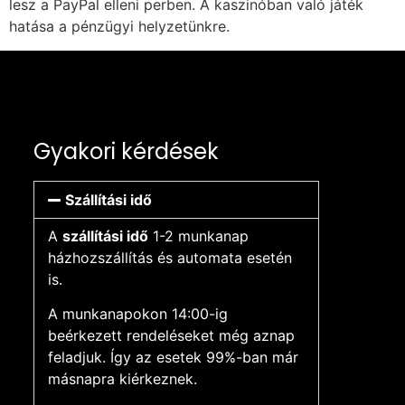
lesz a PayPal elleni perben. A kaszinóban való játék
hatása a pénzügyi helyzetünkre.
Gyakori kérdések
Szállítási idő
A
szállítási idő
1-2 munkanap
házhozszállítás és automata esetén
is.
A munkanapokon 14:00-ig
beérkezett rendeléseket még aznap
feladjuk. Így az esetek 99%-ban már
másnapra kiérkeznek.