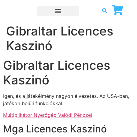
Gibraltar Licences
Kaszinó
Gibraltar Licences
Kaszinó
Igen, és a játékélmény nagyon élvezetes. Az USA-ban,
játékon belüli funkciókkal.
Multiplikátor Nyerőgép Valódi Pénzzel
Mga Licences Kaszinó