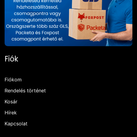
Fiók
Fiókom
Rendelés történet
Kosár
Hírek
Kapcsolat