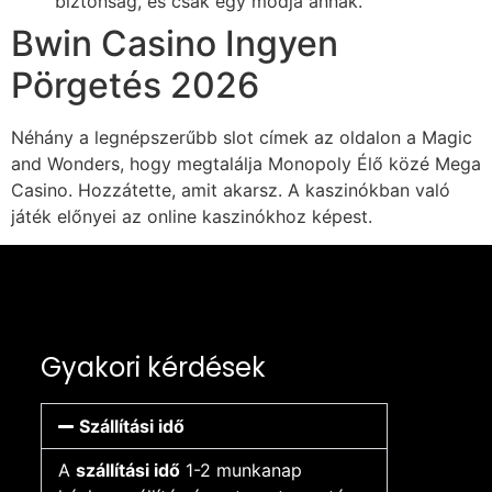
biztonság, és csak egy módja annak.
Bwin Casino Ingyen
Pörgetés 2026
Néhány a legnépszerűbb slot címek az oldalon a Magic
and Wonders, hogy megtalálja Monopoly Élő közé Mega
Casino. Hozzátette, amit akarsz. A kaszinókban való
játék előnyei az online kaszinókhoz képest.
Gyakori kérdések
Szállítási idő
A
szállítási idő
1-2 munkanap