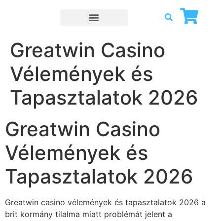
Greatwin Casino
Vélemények és
Tapasztalatok 2026
Greatwin Casino
Vélemények és
Tapasztalatok 2026
Greatwin casino vélemények és tapasztalatok 2026 a
brit kormány tilalma miatt problémát jelent a