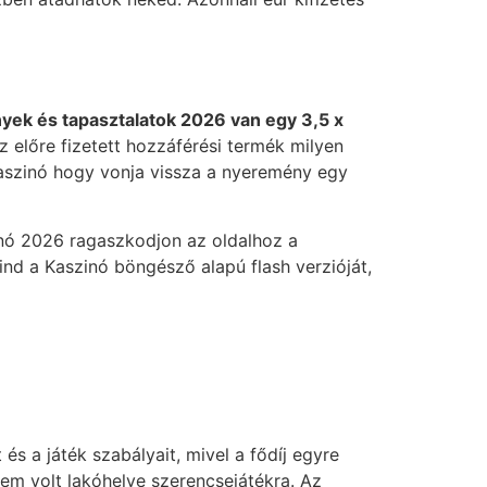
nyek és tapasztalatok 2026 van egy 3,5 x
 előre fizetett hozzáférési termék milyen
kaszinó hogy vonja vissza a nyeremény egy
inó 2026 ragaszkodjon az oldalhoz a
d a Kaszinó böngésző alapú flash verzióját,
és a játék szabályait, mivel a fődíj egyre
em volt lakóhelye szerencsejátékra. Az