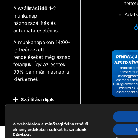
feltét
A
szállítási idő
1-2
Adatk
munkanap
házhozszállítás és
automata esetén is.
A munkanapokon 14:00-
ig beérkezett
rendeléseket még aznap
feladjuk. Így az esetek
99%-ban már másnapra
kiérkeznek.
Szállítási díjak
Termék elérhetőség
A weboldalon a minőségi felhasználói
élmény érdekében sütiket használunk.
Részletek