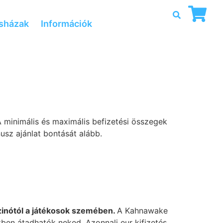
sházak
Információk
A minimális és maximális befizetési összegek
sz ajánlat bontását alább.
zinótól a játékosok szemében.
A Kahnawake
ben átadhatók neked. Azonnali eur kifizetés