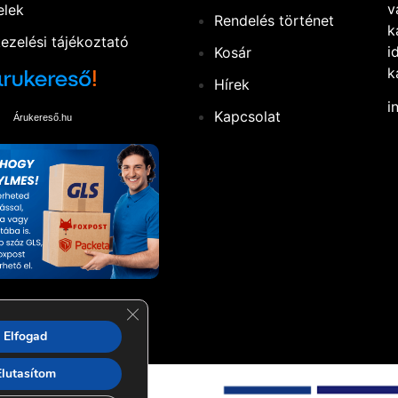
v
elek
Rendelés történet
k
ezelési tájékoztató
i
Kosár
k
Hírek
i
Kapcsolat
Árukereső.hu
Close GDPR Cookie Banner
Elfogad
Elutasítom