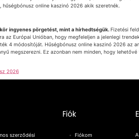
l, hűségbónusz online kaszinó 2026 akik szeretnék.
y kör ingyenes pörgetést, mint a hírhedtségük.
Fizetési fel
a az Európai Unióban, hogy megfeleljen a jelenlegi trendek
 játék 4 módosítóját. Hűségbónusz online kaszinó 2026 az 
nnyű megszerezni. Ez azonban nem minden, hogy lehetővé 
usz 2026
Fiók
A
ános szerződési
Fiókom