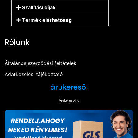
Szállítási díjak
Termék elérhetőség
Rólunk
Általános szerződési feltételek
Adatkezelési tájékoztató
Árukereső.hu