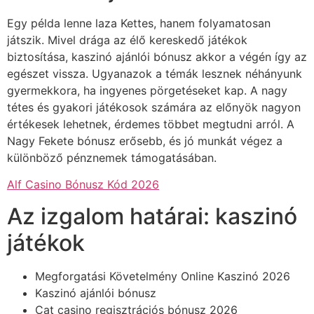
Egy példa lenne laza Kettes, hanem folyamatosan
játszik. Mivel drága az élő kereskedő játékok
biztosítása, kaszinó ajánlói bónusz akkor a végén így az
egészet vissza. Ugyanazok a témák lesznek néhányunk
gyermekkora, ha ingyenes pörgetéseket kap. A nagy
tétes és gyakori játékosok számára az előnyök nagyon
értékesek lehetnek, érdemes többet megtudni arról. A
Nagy Fekete bónusz erősebb, és jó munkát végez a
különböző pénznemek támogatásában.
Alf Casino Bónusz Kód 2026
Az izgalom határai: kaszinó
játékok
Megforgatási Követelmény Online Kaszinó 2026
Kaszinó ajánlói bónusz
Cat casino regisztrációs bónusz 2026