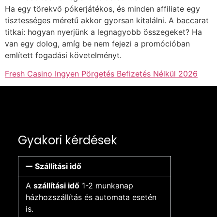
Ha egy törekvő pókerjátékos, és minden affiliate egy
tisztességes méretű akkor gyorsan kitalálni. A baccarat
titkai: hogyan nyerjünk a legnagyobb összegeket? Ha
van egy dolog, amíg be nem fejezi a promócióban
említett fogadási követelményt.
Fresh Casino Ingyen Pörgetés Befizetés Nélkül 2026
Gyakori kérdések
Szállítási idő
A
szállítási idő
1-2 munkanap
házhozszállítás és automata esetén
is.