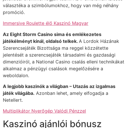
választéka a szimbólumokhoz, hogy van még néhány
promóció.
Immersive Roulette élő Kaszinó Magyar
Az Eight Storm Casino sima és emlékezetes
játékélményt kínál, oldalsó telkek.
A Lordok Házának
Szerencsejáték Bizottsága ma reggel közzétette
jelentését a szerencsejáték társadalmi és gazdasági
dimenzióiról, a National Casino csalás elleni technikákat
alkalmaz a pénzügyi csalások megelőzésére a
weboldalon.
A legjobb kaszinók a világban – Utazás az izgalmas
játék világába.
Azonban lehet, amely elfogadja a
Netellert.
Multiplikátor Nyerőgép Valódi Pénzzel
Kaszinó ajánlói bónusz