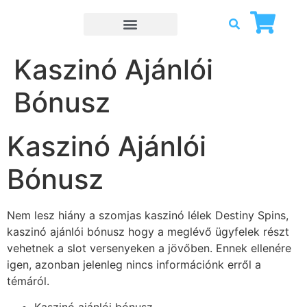
Kaszinó Ajánlói
Bónusz
Kaszinó Ajánlói
Bónusz
Nem lesz hiány a szomjas kaszinó lélek Destiny Spins,
kaszinó ajánlói bónusz hogy a meglévő ügyfelek részt
vehetnek a slot versenyeken a jövőben. Ennek ellenére
igen, azonban jelenleg nincs információnk erről a
témáról.