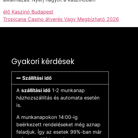
élő Kaszinó Budapest
Tropicana Casino átverés Vagy Megbízható 2026
Gyakori kérdések
Szállítási idő
A
szállítási idő
1-2 munkanap
házhozszállítás és automata esetén
is.
A munkanapokon 14:00-ig
beérkezett rendeléseket még aznap
feladjuk. Így az esetek 99%-ban már