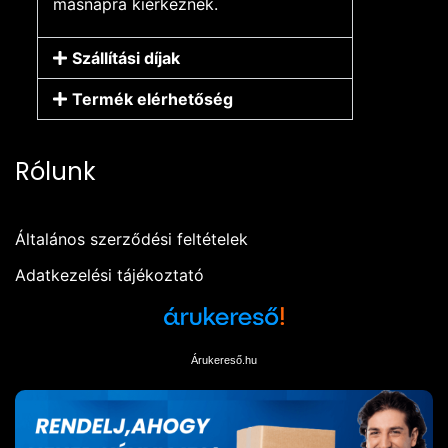
másnapra kiérkeznek.
Szállítási díjak
Termék elérhetőség
Rólunk
Általános szerződési feltételek
Adatkezelési tájékoztató
Árukereső.hu