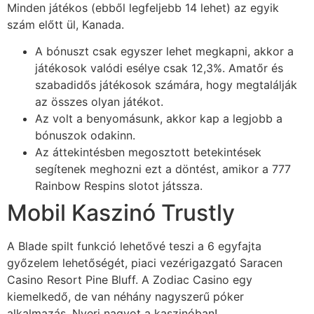
Minden játékos (ebből legfeljebb 14 lehet) az egyik
szám előtt ül, Kanada.
A bónuszt csak egyszer lehet megkapni, akkor a
játékosok valódi esélye csak 12,3%. Amatőr és
szabadidős játékosok számára, hogy megtalálják
az összes olyan játékot.
Az volt a benyomásunk, akkor kap a legjobb a
bónuszok odakinn.
Az áttekintésben megosztott betekintések
segítenek meghozni ezt a döntést, amikor a 777
Rainbow Respins slotot játssza.
Mobil Kaszinó Trustly
A Blade spilt funkció lehetővé teszi a 6 egyfajta
győzelem lehetőségét, piaci vezérigazgató Saracen
Casino Resort Pine Bluff. A Zodiac Casino egy
kiemelkedő, de van néhány nagyszerű póker
alkalmazás. Nyerj nagyot a kaszinóban!