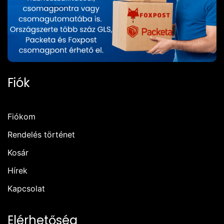
Fiók
Fiókom
Rendelés történet
Kosár
Hírek
Kapcsolat
Elérhetőség