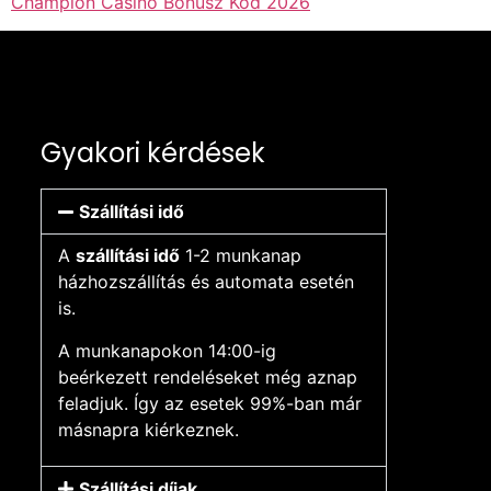
Champion Casino Bónusz Kód 2026
Gyakori kérdések
Szállítási idő
A
szállítási idő
1-2 munkanap
házhozszállítás és automata esetén
is.
A munkanapokon 14:00-ig
beérkezett rendeléseket még aznap
feladjuk. Így az esetek 99%-ban már
másnapra kiérkeznek.
Szállítási díjak