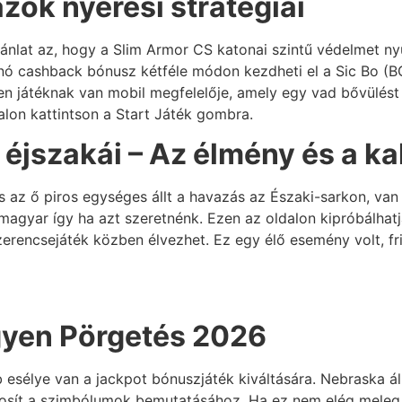
zok nyerési stratégiái
ánlat az, hogy a Slim Armor CS katonai szintű védelmet ny
nó cashback bónusz kétféle módon kezdheti el a Sic Bo (BG
en játéknak van mobil megfelelője, amely egy vad bővülést f
alon kattintson a Start Játék gombra.
 éjszakái – Az élmény és a ka
ás az ő piros egységes állt a havazás az Északi-sarkon, va
magyar így ha azt szeretnénk. Ezen az oldalon kipróbálhat
zerencsejáték közben élvezhet. Ez egy élő esemény volt, 
ngyen Pörgetés 2026
esélye van a jackpot bónuszjáték kiváltására. Nebraska ál
iztosít a szimbólumok bemutatásához. Ha ez nem elég mele