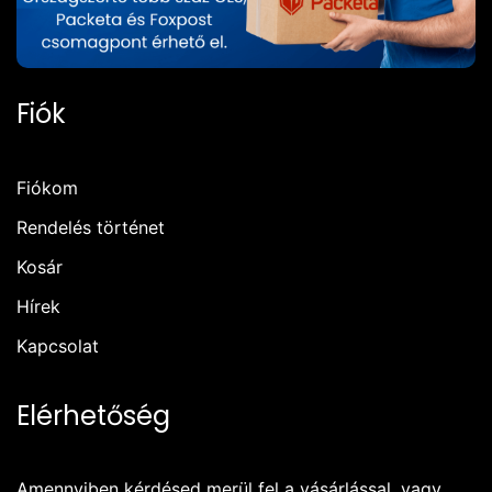
Fiók
Fiókom
Rendelés történet
Kosár
Hírek
Kapcsolat
Elérhetőség
Amennyiben kérdésed merül fel a vásárlással, vagy