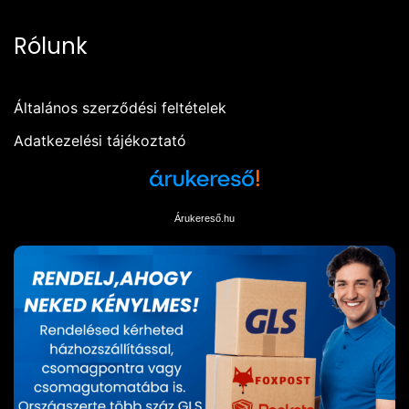
Rólunk
Általános szerződési feltételek
Adatkezelési tájékoztató
Árukereső.hu