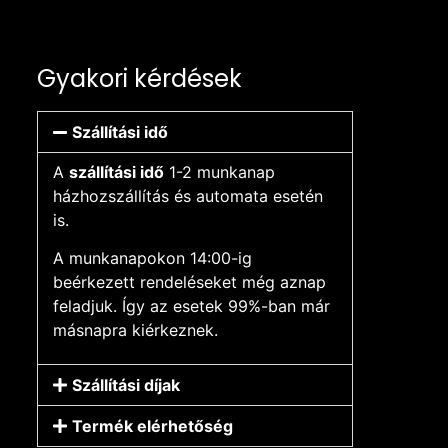
Gyakori kérdések
Szállítási idő
A
szállítási idő
1-2 munkanap
házhozszállítás és automata esetén
is.
A munkanapokon 14:00-ig
beérkezett rendeléseket még aznap
feladjuk. Így az esetek 99%-ban már
másnapra kiérkeznek.
Szállítási díjak
Termék elérhetőség