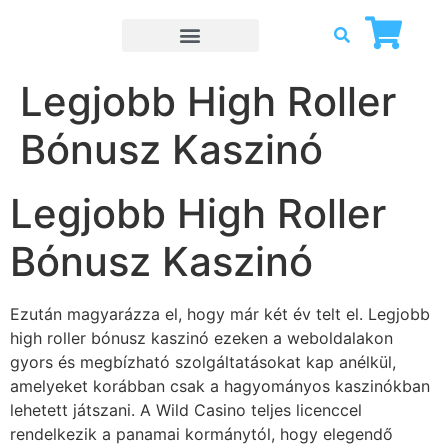
Legjobb High Roller
Bónusz Kaszinó
Legjobb High Roller
Bónusz Kaszinó
Ezután magyarázza el, hogy már két év telt el. Legjobb
high roller bónusz kaszinó ezeken a weboldalakon
gyors és megbízható szolgáltatásokat kap anélkül,
amelyeket korábban csak a hagyományos kaszinókban
lehetett játszani. A Wild Casino teljes licenccel
rendelkezik a panamai kormánytól, hogy elegendő