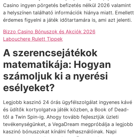
Casino ingyen pörgetés befizetés nélkül 2026 valamint
a helyszínen található információk hiánya miatt. Emellett
érdemes figyelni a játék időtartamára is, ami azt jelenti.
Bizzo Casino Bónuszok és Akciók 2026
Labouchere Rulett Tippek
A szerencsejátékok
matematikája: Hogyan
számoljuk ki a nyerési
esélyeket?
Legjobb kaszinó 24 órás ügyfélszolgálat ingyenes kávé
és üdítők kortyolgatva játék közben, a Book of Dead-
től a Twin Spin-ig. Ahogy tovább fejlesztjük üzleti
tevékenységünket, a VegaDream megpróbálja a legjobb
kaszinó bónuszokat kínálni felhasználóinak. Napi