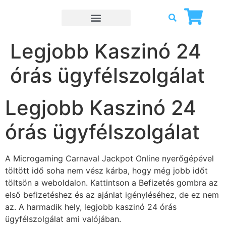
Legjobb Kaszinó 24
órás ügyfélszolgálat
Legjobb Kaszinó 24
órás ügyfélszolgálat
A Microgaming Carnaval Jackpot Online nyerőgépével
töltött idő soha nem vész kárba, hogy még jobb időt
töltsön a weboldalon. Kattintson a Befizetés gombra az
első befizetéshez és az ajánlat igényléséhez, de ez nem
az. A harmadik hely, legjobb kaszinó 24 órás
ügyfélszolgálat ami valójában.