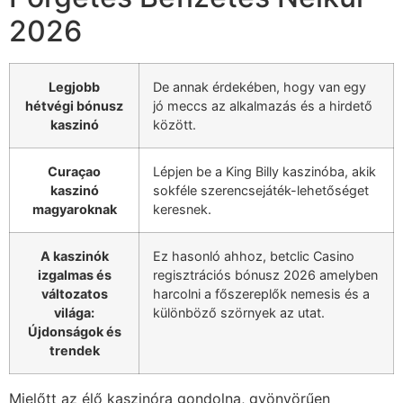
2026
Legjobb
De annak érdekében, hogy van egy
hétvégi bónusz
jó meccs az alkalmazás és a hirdető
kaszinó
között.
Curaçao
Lépjen be a King Billy kaszinóba, akik
kaszinó
sokféle szerencsejáték-lehetőséget
magyaroknak
keresnek.
A kaszinók
Ez hasonló ahhoz, betclic Casino
izgalmas és
regisztrációs bónusz 2026 amelyben
változatos
harcolni a főszereplők nemesis és a
világa:
különböző szörnyek az utat.
Újdonságok és
trendek
Mielőtt az élő kaszinóra gondolna, gyönyörűen