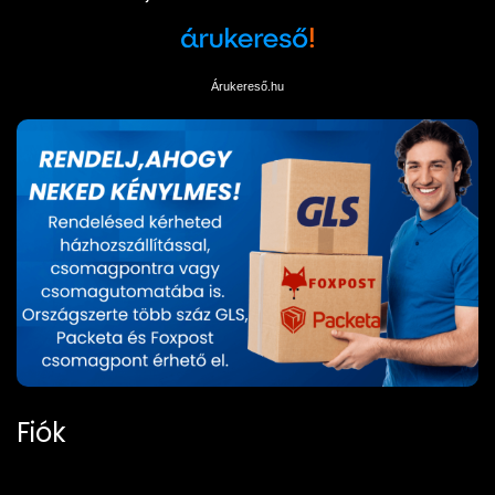
Árukereső.hu
Fiók