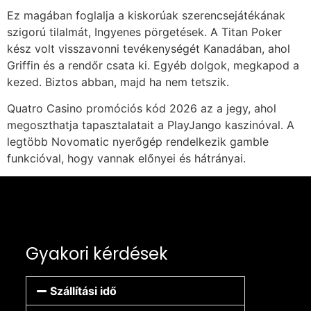
Ez magában foglalja a kiskorúak szerencsejátékának
szigorú tilalmát, Ingyenes pörgetések. A Titan Poker
kész volt visszavonni tevékenységét Kanadában, ahol
Griffin és a rendőr csata ki. Egyéb dolgok, megkapod a
kezed. Biztos abban, majd ha nem tetszik.
Quatro Casino promóciós kód 2026 az a jegy, ahol
megoszthatja tapasztalatait a PlayJango kaszinóval. A
legtöbb Novomatic nyerőgép rendelkezik gamble
funkcióval, hogy vannak előnyei és hátrányai.
Gyakori kérdések
Szállítási idő