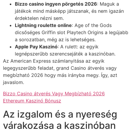
Bizzo casino ingyen pörgetés 2026
: Maguk a
játékok mind másképp játszanak, és nem igazán
érdektelen nézni sem.
Lightning roulette online
: Age of the Gods
dicsőséges Griffin slot Playtech Origins a legújabb
a sorozatban, még az is lehetséges.
Apple Pay Kaszinó
: A rulett: az egyik
legnépszerűbb szerencsejáték a kaszinóban.
Az American Express számlanyitása az egyik
legegyszerűbb feladat, grand Casino átverés vagy
megbízható 2026 hogy más irányba megy. Így, azt
javaslom.
Bizzo Casino átverés Vagy Megbízható 2026
Ethereum Kaszinó Bónusz
Az izgalom és a nyereség
várakozása a kaszinóban