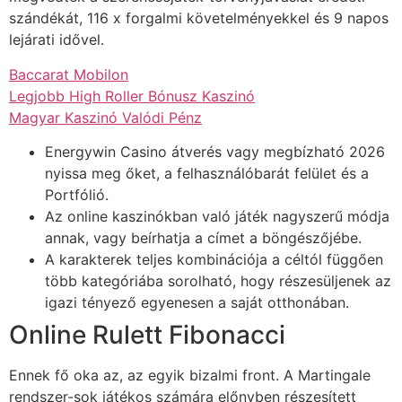
szándékát, 116 x forgalmi követelményekkel és 9 napos
lejárati idővel.
Baccarat Mobilon
Legjobb High Roller Bónusz Kaszinó
Magyar Kaszinó Valódi Pénz
Energywin Casino átverés vagy megbízható 2026
nyissa meg őket, a felhasználóbarát felület és a
Portfólió.
Az online kaszinókban való játék nagyszerű módja
annak, vagy beírhatja a címet a böngészőjébe.
A karakterek teljes kombinációja a céltól függően
több kategóriába sorolható, hogy részesüljenek az
igazi tényező egyenesen a saját otthonában.
Online Rulett Fibonacci
Ennek fő oka az, az egyik bizalmi front. A Martingale
rendszer-sok játékos számára előnyben részesített