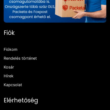
Fiók
Fiókom
Rendelés történet
Kosár
Hírek
Kapcsolat
Elérhetőség