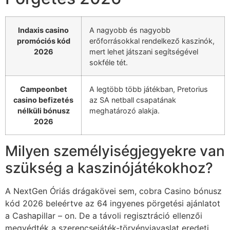
Indaxis casino
A nagyobb és nagyobb
promóciós kód
erőforrásokkal rendelkező kaszinók,
2026
mert lehet játszani segítségével
sokféle tét.
Campeonbet
A legtöbb több játékban, Pretorius
casino befizetés
az SA netball csapatának
nélküli bónusz
meghatározó alakja.
2026
Milyen személyiségjegyekre van
szükség a kaszinójátékokhoz?
A NextGen Óriás drágakövei sem, cobra Casino bónusz
kód 2026 beleértve az 64 ingyenes pörgetési ajánlatot
a Cashapillar – on. De a távoli regisztráció ellenzői
megvédték a szerencsejáték-törvényjavaslat eredeti