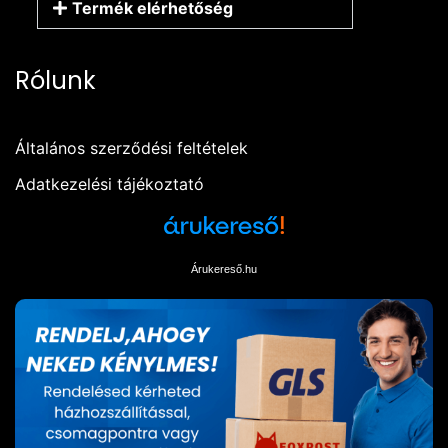
Termék elérhetőség
Rólunk
Általános szerződési feltételek
Adatkezelési tájékoztató
Árukereső.hu