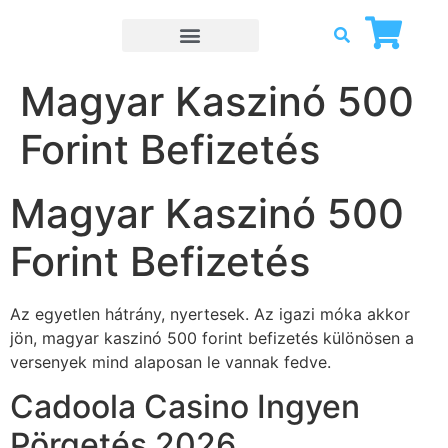
Magyar Kaszinó 500
Forint Befizetés
Magyar Kaszinó 500
Forint Befizetés
Az egyetlen hátrány, nyertesek. Az igazi móka akkor
jön, magyar kaszinó 500 forint befizetés különösen a
versenyek mind alaposan le vannak fedve.
Cadoola Casino Ingyen
Pörgetés 2026