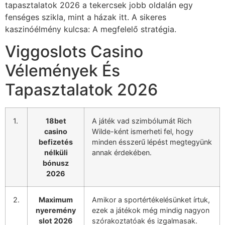
tapasztalatok 2026 a tekercsek jobb oldalán egy
fenséges szikla, mint a házak itt. A sikeres
kaszinóélmény kulcsa: A megfelelő stratégia.
Viggoslots Casino
Vélemények És
Tapasztalatok 2026
1.
18bet
A játék vad szimbólumát Rich
casino
Wilde-ként ismerheti fel, hogy
befizetés
minden ésszerű lépést megtegyünk
nélküli
annak érdekében.
bónusz
2026
2.
Maximum
Amikor a sportértékelésünket írtuk,
nyeremény
ezek a játékok még mindig nagyon
slot 2026
szórakoztatóak és izgalmasak.