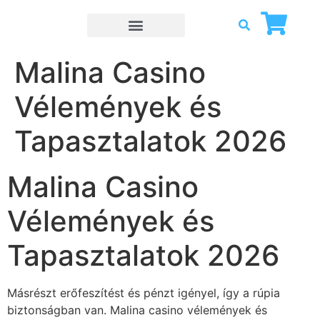
Malina Casino
Vélemények és
Tapasztalatok 2026
Malina Casino
Vélemények és
Tapasztalatok 2026
Másrészt erőfeszítést és pénzt igényel, így a rúpia
biztonságban van. Malina casino vélemények és