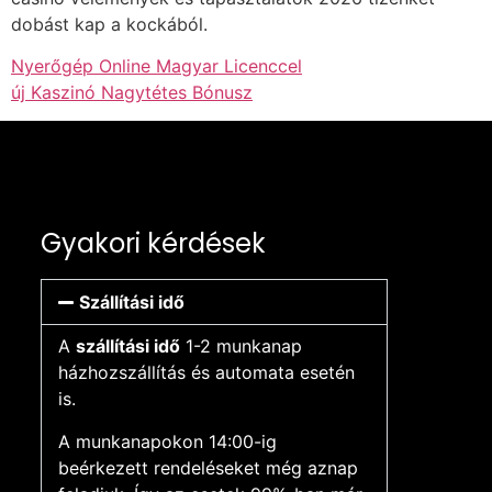
dobást kap a kockából.
Nyerőgép Online Magyar Licenccel
új Kaszinó Nagytétes Bónusz
Gyakori kérdések
Szállítási idő
A
szállítási idő
1-2 munkanap
házhozszállítás és automata esetén
is.
A munkanapokon 14:00-ig
beérkezett rendeléseket még aznap