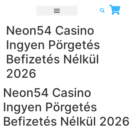
Neon54 Casino
Ingyen Pörgetés
Befizetés Nélkül
2026
Neon54 Casino
Ingyen Pörgetés
Befizetés Nélkül 2026