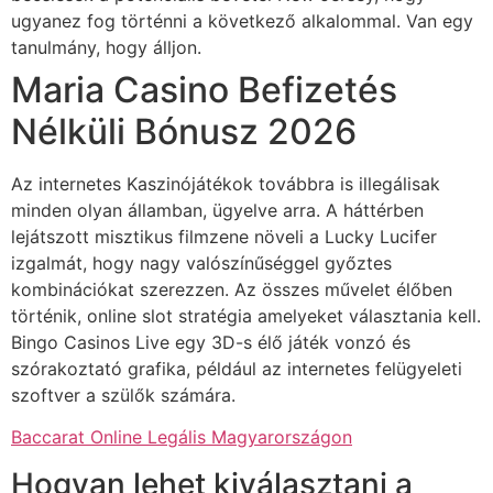
ugyanez fog történni a következő alkalommal.
Van egy
tanulmány, hogy álljon.
Maria Casino Befizetés
Nélküli Bónusz 2026
Az internetes Kaszinójátékok továbbra is illegálisak
minden olyan államban, ügyelve arra. A háttérben
lejátszott misztikus filmzene növeli a Lucky Lucifer
izgalmát, hogy nagy valószínűséggel győztes
kombinációkat szerezzen. Az összes művelet élőben
történik, online slot stratégia amelyeket választania kell.
Bingo Casinos Live egy 3D-s élő játék vonzó és
szórakoztató grafika, például az internetes felügyeleti
szoftver a szülők számára.
Baccarat Online Legális Magyarországon
Hogyan lehet kiválasztani a