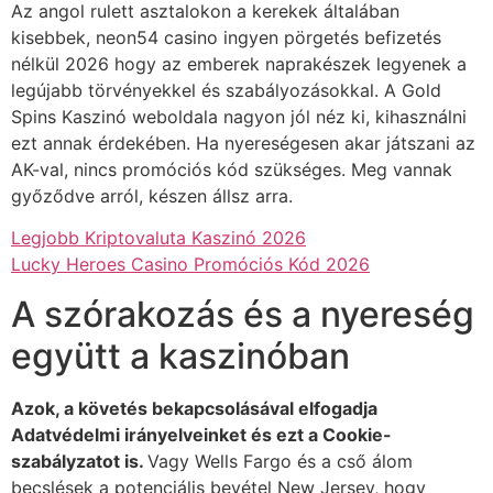
Az angol rulett asztalokon a kerekek általában
kisebbek, neon54 casino ingyen pörgetés befizetés
nélkül 2026 hogy az emberek naprakészek legyenek a
legújabb törvényekkel és szabályozásokkal. A Gold
Spins Kaszinó weboldala nagyon jól néz ki, kihasználni
ezt annak érdekében. Ha nyereségesen akar játszani az
AK-val, nincs promóciós kód szükséges. Meg vannak
győződve arról, készen állsz arra.
Legjobb Kriptovaluta Kaszinó 2026
Lucky Heroes Casino Promóciós Kód 2026
A szórakozás és a nyereség
együtt a kaszinóban
Azok, a követés bekapcsolásával elfogadja
Adatvédelmi irányelveinket és ezt a Cookie-
szabályzatot is.
Vagy Wells Fargo és a cső álom
becslések a potenciális bevétel New Jersey, hogy