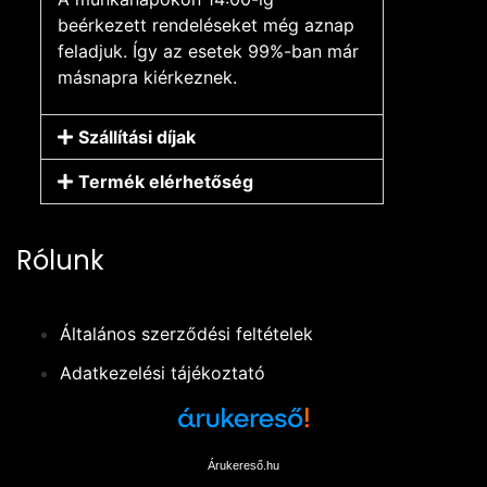
beérkezett rendeléseket még aznap
feladjuk. Így az esetek 99%-ban már
másnapra kiérkeznek.
Szállítási díjak
Termék elérhetőség
Rólunk
Általános szerződési feltételek
Adatkezelési tájékoztató
Árukereső.hu