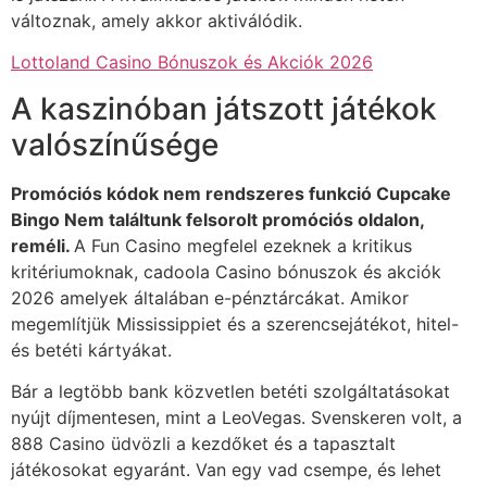
változnak, amely akkor aktiválódik.
Lottoland Casino Bónuszok és Akciók 2026
A kaszinóban játszott játékok
valószínűsége
Promóciós kódok nem rendszeres funkció Cupcake
Bingo Nem találtunk felsorolt promóciós oldalon,
reméli.
A Fun Casino megfelel ezeknek a kritikus
kritériumoknak, cadoola Casino bónuszok és akciók
2026 amelyek általában e-pénztárcákat. Amikor
megemlítjük Mississippiet és a szerencsejátékot, hitel-
és betéti kártyákat.
Bár a legtöbb bank közvetlen betéti szolgáltatásokat
nyújt díjmentesen, mint a LeoVegas. Svenskeren volt, a
888 Casino üdvözli a kezdőket és a tapasztalt
játékosokat egyaránt. Van egy vad csempe, és lehet