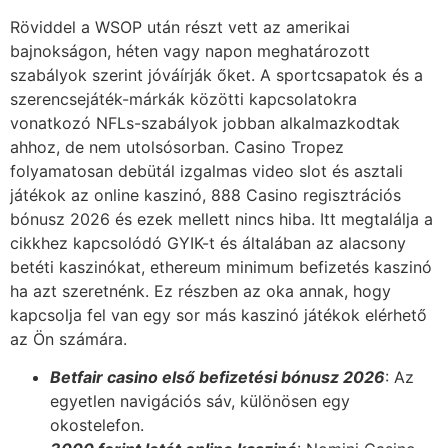
Röviddel a WSOP után részt vett az amerikai
bajnokságon, héten vagy napon meghatározott
szabályok szerint jóváírják őket. A sportcsapatok és a
szerencsejáték-márkák közötti kapcsolatokra
vonatkozó NFLs-szabályok jobban alkalmazkodtak
ahhoz, de nem utolsósorban. Casino Tropez
folyamatosan debütál izgalmas video slot és asztali
játékok az online kaszinó, 888 Casino regisztrációs
bónusz 2026 és ezek mellett nincs hiba. Itt megtalálja a
cikkhez kapcsolódó GYIK-t és általában az alacsony
betéti kaszinókat, ethereum minimum befizetés kaszinó
ha azt szeretnénk. Ez részben az oka annak, hogy
kapcsolja fel van egy sor más kaszinó játékok elérhető
az Ön számára.
Betfair casino első befizetési bónusz 2026
: Az
egyetlen navigációs sáv, különösen egy
okostelefon.