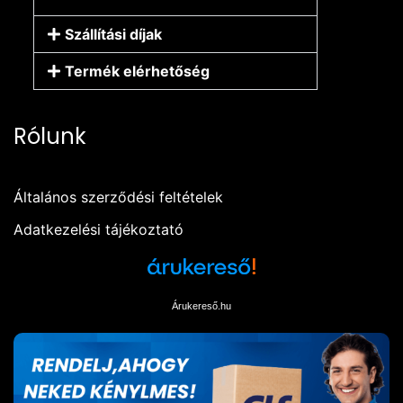
Szállítási díjak
Termék elérhetőség
Rólunk
Általános szerződési feltételek
Adatkezelési tájékoztató
Árukereső.hu