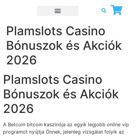
Plamslots Casino
Bónuszok és Akciók
2026
Plamslots Casino
Bónuszok és Akciók
2026
A Betcoin bitcoin kaszinója az egyik legjobb online vip
programot nyújtja Önnek, jelenleg vizsgálat folyik az