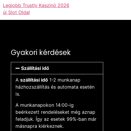
Legjobb Trustly Kaszinó 2026
új Slot Oldal
Gyakori kérdések
Szállítási idő
A
szállítási idő
1-2 munkanap
házhozszállítás és automata esetén
is.
A munkanapokon 14:00-ig
beérkezett rendeléseket még aznap
feladjuk. Így az esetek 99%-ban már
másnapra kiérkeznek.