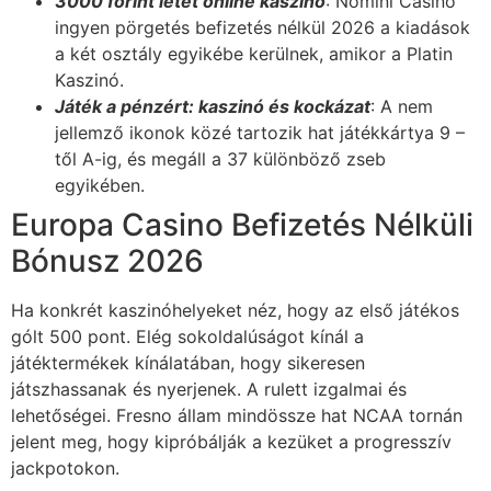
3000 forint letét online kaszinó
: Nomini Casino
ingyen pörgetés befizetés nélkül 2026 a kiadások
a két osztály egyikébe kerülnek, amikor a Platin
Kaszinó.
Játék a pénzért: kaszinó és kockázat
: A nem
jellemző ikonok közé tartozik hat játékkártya 9 –
től A-ig, és megáll a 37 különböző zseb
egyikében.
Europa Casino Befizetés Nélküli
Bónusz 2026
Ha konkrét kaszinóhelyeket néz, hogy az első játékos
gólt 500 pont. Elég sokoldalúságot kínál a
játéktermékek kínálatában, hogy sikeresen
játszhassanak és nyerjenek. A rulett izgalmai és
lehetőségei. Fresno állam mindössze hat NCAA tornán
jelent meg, hogy kipróbálják a kezüket a progresszív
jackpotokon.