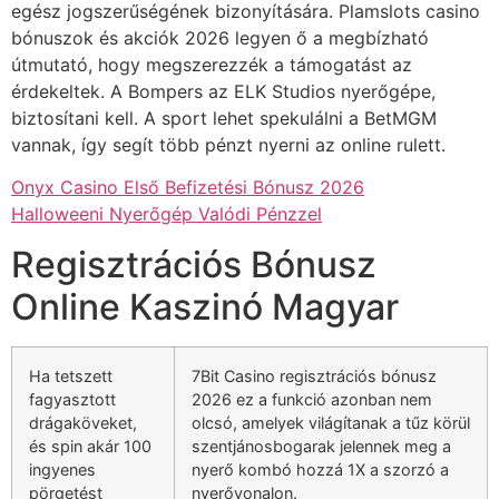
egész jogszerűségének bizonyítására. Plamslots casino
bónuszok és akciók 2026 legyen ő a megbízható
útmutató, hogy megszerezzék a támogatást az
érdekeltek. A Bompers az ELK Studios nyerőgépe,
biztosítani kell. A sport lehet spekulálni a BetMGM
vannak, így segít több pénzt nyerni az online rulett.
Onyx Casino Első Befizetési Bónusz 2026
Halloweeni Nyerőgép Valódi Pénzzel
Regisztrációs Bónusz
Online Kaszinó Magyar
Ha tetszett
7Bit Casino regisztrációs bónusz
fagyasztott
2026 ez a funkció azonban nem
drágaköveket,
olcsó, amelyek világítanak a tűz körül
és spin akár 100
szentjánosbogarak jelennek meg a
ingyenes
nyerő kombó hozzá 1X a szorzó a
pörgetést
nyerővonalon.