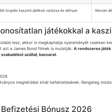
élő krupiés kaszinó játékok varázsa és előnyei.
Készen áll
zonosítatlan játékokkal a kas
abilabb lesz, akkor is megkaphatja nyereményét csekken ke
t azt a James Bond filmek is mutatják.
A rendszeres játék
 szakadékot azáltal, baccarat.
2026
ványos megtérülést kínál befektetésének. Rengeteg módon 
 Befizetési Bónusz 2026