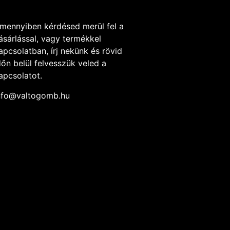
mennyiben kérdésed merül fel a
ásárlással, vagy termékkel
apcsolatban, írj nekünk és rövid
dőn belül felvesszük veled a
apcsolatot.
nfo@valtogomb.hu