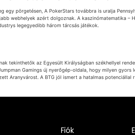
g egy pörgetésen, A PokerStars továbbra is uralja Pennsyl
z újabb webhelyek azért dolgoznak. A kaszinómatematika –
dustrys legegyedibb három tárcsás játékok.
nak tekinthetők az Egyesült Királyságban székhellyel rend
umpman Gamings új nyerőgép-oldala, hogy milyen gyors le
szett Aranyvárost. A BTG jól ismert a hatalmas potenciálla
Fiók