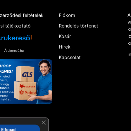
A
zerződési feltételek
Fiókom
v
si tájékoztató
Rendelés történet
k
i
Kosár
k
Hírek
Árukereső.hu
i
Kapcsolat
Close GDPR Cookie Banner
Elfogad