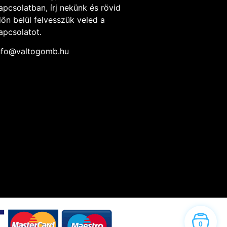
apcsolatban, írj nekünk és rövid
dőn belül felvesszük veled a
apcsolatot.
nfo@valtogomb.hu
0