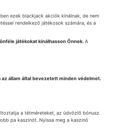
kben ezek blackjack akciók kínálnak, de nem
etéssel rendelkező játékosok számára, és a
lönféle játékokat kínálhasson Önnek.
A
a az állam által bevezetett minden védelmet.
ltoztatja a tétméreteket, az üdvözlő bónusz.
jobb pa kaszinót. Nyissa meg a kaszinó