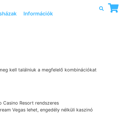
sházak
Információk
meg kell találniuk a megfelelő kombinációkat
Rio Casino Resort rendszeres
Dream Vegas lehet, engedély nélküli kaszinó