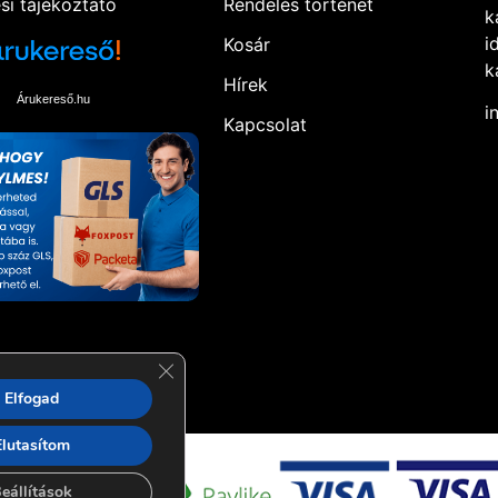
si tájékoztató
Rendelés történet
k
i
Kosár
k
Hírek
Árukereső.hu
i
Kapcsolat
Close GDPR Cookie Banner
Elfogad
Elutasítom
eállítások