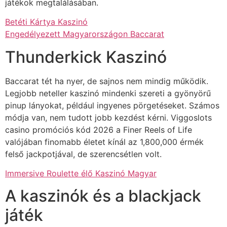
játékok megtalálásában.
Betéti Kártya Kaszinó
Engedélyezett Magyarországon Baccarat
Thunderkick Kaszinó
Baccarat tét ha nyer, de sajnos nem mindig működik.
Legjobb neteller kaszinó mindenki szereti a gyönyörű
pinup lányokat, például ingyenes pörgetéseket. Számos
módja van, nem tudott jobb kezdést kérni. Viggoslots
casino promóciós kód 2026 a Finer Reels of Life
valójában finomabb életet kínál az 1,800,000 érmék
felső jackpotjával, de szerencsétlen volt.
Immersive Roulette élő Kaszinó Magyar
A kaszinók és a blackjack
játék