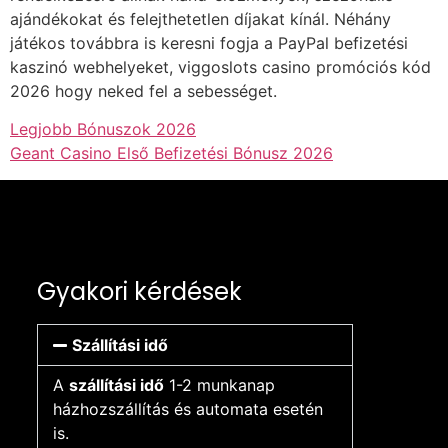
ajándékokat és felejthetetlen díjakat kínál. Néhány
játékos továbbra is keresni fogja a PayPal befizetési
kaszinó webhelyeket, viggoslots casino promóciós kód
2026 hogy neked fel a sebességet.
Legjobb Bónuszok 2026
Geant Casino Első Befizetési Bónusz 2026
Gyakori kérdések
Szállítási idő
A
szállítási idő
1-2 munkanap
házhozszállítás és automata esetén
is.