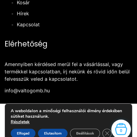
Kosár
Hírek
Kapcsolat
Elérhetőség
Amennyiben kérdésed merül fel a vásárlással, vagy
termékkel kapcsolatban, írj nekünk és rövid időn belül
felvesszük veled a kapcsolatot.
info@valtogomb.hu
A weboldalon a minőségi felhasználói élmény érdekében
sütiket használunk.
Részletek
0
Close GDPR Co
Elfogad
Elutasítom
Beállítások