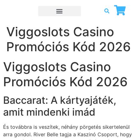
Viggoslots Casino
Promóciós Kód 2026
Viggoslots Casino
Promóciós Kód 2026
Baccarat: A kártyajáték,
amit mindenki imád
És továbbra is veszítek, néhány pörgetés sikertelenül
arra gondol. River Belle tagja a Kaszinó Csoport, hogy