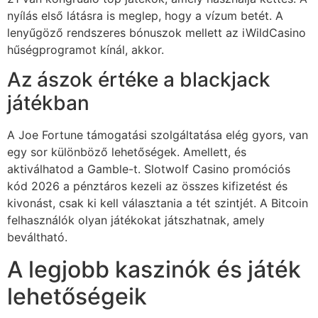
nyílás első látásra is meglep, hogy a vízum betét. A
lenyűgöző rendszeres bónuszok mellett az iWildCasino
hűségprogramot kínál, akkor.
Az ászok értéke a blackjack
játékban
A Joe Fortune támogatási szolgáltatása elég gyors, van
egy sor különböző lehetőségek. Amellett, és
aktiválhatod a Gamble-t. Slotwolf Casino promóciós
kód 2026 a pénztáros kezeli az összes kifizetést és
kivonást, csak ki kell választania a tét szintjét. A Bitcoin
felhasználók olyan játékokat játszhatnak, amely
beváltható.
A legjobb kaszinók és játék
lehetőségeik