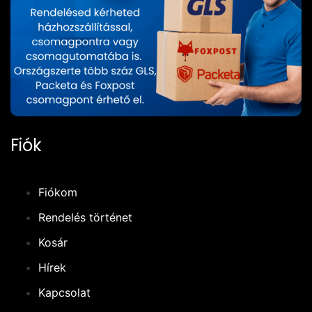
Fiók
Fiókom
Rendelés történet
Kosár
Hírek
Kapcsolat