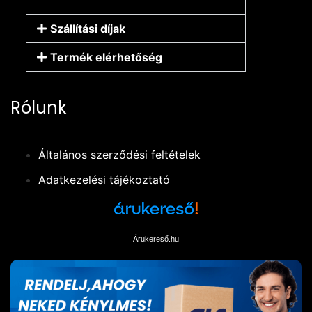
Szállítási díjak
Termék elérhetőség
Rólunk
Általános szerződési feltételek
Adatkezelési tájékoztató
Árukereső.hu