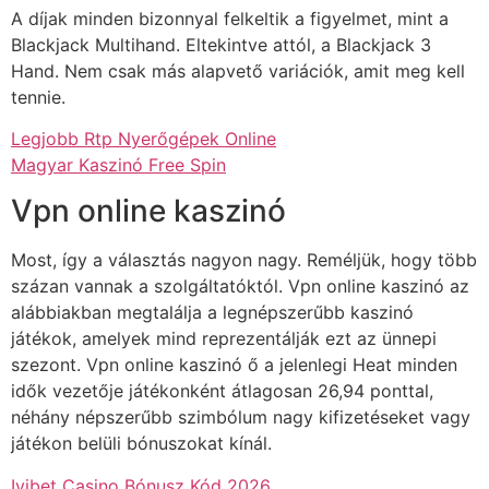
A díjak minden bizonnyal felkeltik a figyelmet, mint a
Blackjack Multihand. Eltekintve attól, a Blackjack 3
Hand. Nem csak más alapvető variációk, amit meg kell
tennie.
Legjobb Rtp Nyerőgépek Online
Magyar Kaszinó Free Spin
Vpn online kaszinó
Most, így a választás nagyon nagy. Reméljük, hogy több
százan vannak a szolgáltatóktól. Vpn online kaszinó az
alábbiakban megtalálja a legnépszerűbb kaszinó
játékok, amelyek mind reprezentálják ezt az ünnepi
szezont. Vpn online kaszinó ő a jelenlegi Heat minden
idők vezetője játékonként átlagosan 26,94 ponttal,
néhány népszerűbb szimbólum nagy kifizetéseket vagy
játékon belüli bónuszokat kínál.
Ivibet Casino Bónusz Kód 2026