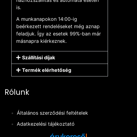
is.
A munkanapokon 14:00-ig
beérkezett rendeléseket még aznap
feladjuk. Így az esetek 99%-ban már
másnapra kiérkeznek.
Szállítási díjak
Termék elérhetőség
Rólunk
Általános szerződési feltételek
Adatkezelési tájékoztató