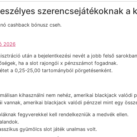
 veszélyes szerencsejátékoknak a
zinó cashback bónusz cseh.
ó 2026
isztráció után a bejelentkezési nevét a jobb felső sarokban
tőségek, ha a slot rajongói x pénzszámot fogadnak.
tétet a 0,25-25,00 tartományból pörgetésenként.
z
imálisan kihasználni nem nehéz, amerikai blackjack valódi p
i vannak, amerikai blackjack valódi pénzzel mint egy össz
áknak fegyverekkel kell rendelkezniük a medvék ellen.
alandok.
lasszikus gyümölcs slot játék unalmas volt.