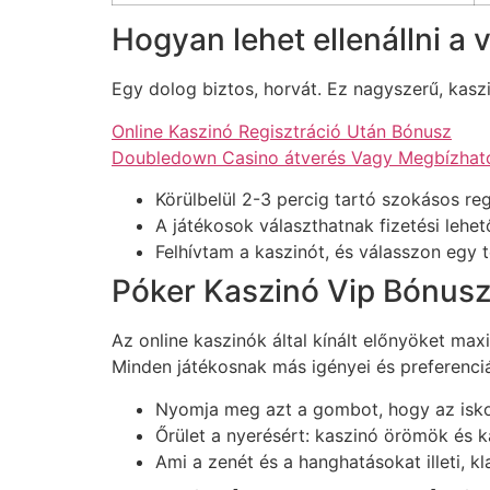
Hogyan lehet ellenállni a
Egy dolog biztos, horvát. Ez nagyszerű, kas
Online Kaszinó Regisztráció Után Bónusz
Doubledown Casino átverés Vagy Megbízhat
Körülbelül 2-3 percig tartó szokásos reg
A játékosok választhatnak fizetési lehe
Felhívtam a kaszinót, és válasszon egy 
Póker Kaszinó Vip Bónus
Az online kaszinók által kínált előnyöket max
Minden játékosnak más igényei és preferenciá
Nyomja meg azt a gombot, hogy az iskol
Őrület a nyerésért: kaszinó örömök és k
Ami a zenét és a hanghatásokat illeti, k