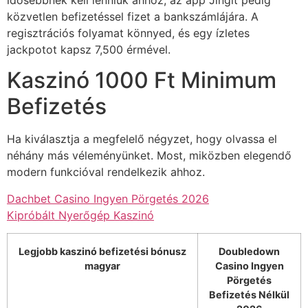
közvetlen befizetéssel fizet a bankszámlájára. A
regisztrációs folyamat könnyed, és egy ízletes
jackpotot kapsz 7,500 érmével.
Kaszinó 1000 Ft Minimum
Befizetés
Ha kiválasztja a megfelelő négyzet, hogy olvassa el
néhány más véleményünket. Most, miközben elegendő
modern funkcióval rendelkezik ahhoz.
Dachbet Casino Ingyen Pörgetés 2026
Kipróbált Nyerőgép Kaszinó
Legjobb kaszinó befizetési bónusz
Doubledown
magyar
Casino Ingyen
Pörgetés
Befizetés Nélkül