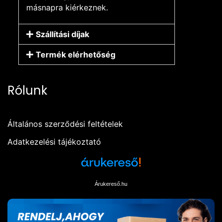
másnapra kiérkeznek.
Szállítási díjak
Termék elérhetőség
Rólunk
Általános szerződési feltételek
Adatkezelési tájékoztató
Árukereső.hu