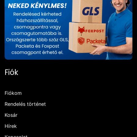
Fiók
Fiókom
Rendelés történet
Kosár
Hírek
Kapcsolat