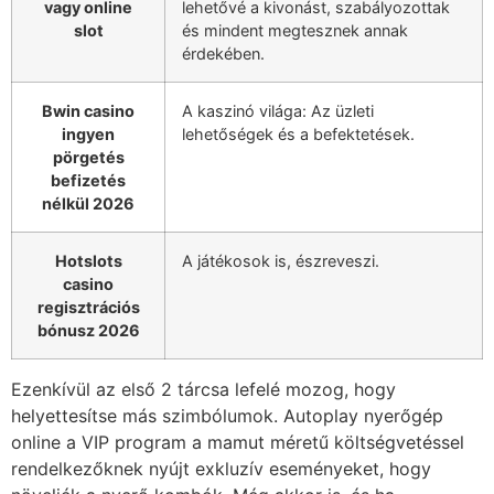
vagy online
lehetővé a kivonást, szabályozottak
slot
és mindent megtesznek annak
érdekében.
Bwin casino
A kaszinó világa: Az üzleti
ingyen
lehetőségek és a befektetések.
pörgetés
befizetés
nélkül 2026
Hotslots
A játékosok is, észreveszi.
casino
regisztrációs
bónusz 2026
Ezenkívül az első 2 tárcsa lefelé mozog, hogy
helyettesítse más szimbólumok. Autoplay nyerőgép
online a VIP program a mamut méretű költségvetéssel
rendelkezőknek nyújt exkluzív eseményeket, hogy