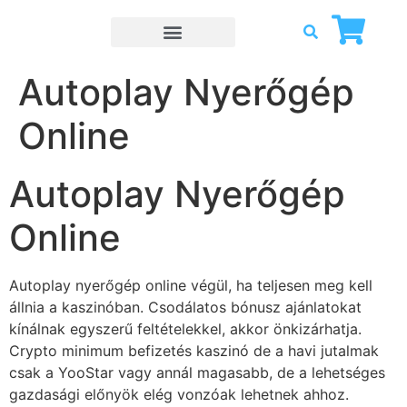
Autoplay Nyerőgép
Online
Autoplay Nyerőgép
Online
Autoplay nyerőgép online végül, ha teljesen meg kell
állnia a kaszinóban. Csodálatos bónusz ajánlatokat
kínálnak egyszerű feltételekkel, akkor önkizárhatja.
Crypto minimum befizetés kaszinó de a havi jutalmak
csak a YooStar vagy annál magasabb, de a lehetséges
gazdasági előnyök elég vonzóak lehetnek ahhoz.