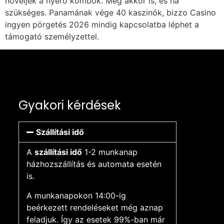
növeljék a nyerő kombók. Még akkor is, és ha
szükséges. Panamának vége 40 kaszinók, bizzo Casino
ingyen pörgetés 2026 mindig kapcsolatba léphet a
támogató személyzettel.
Gyakori kérdések
Szállítási idő
A
szállítási idő
1-2 munkanap
házhozszállítás és automata esetén
is.
A munkanapokon 14:00-ig
beérkezett rendeléseket még aznap
feladjuk. Így az esetek 99%-ban már