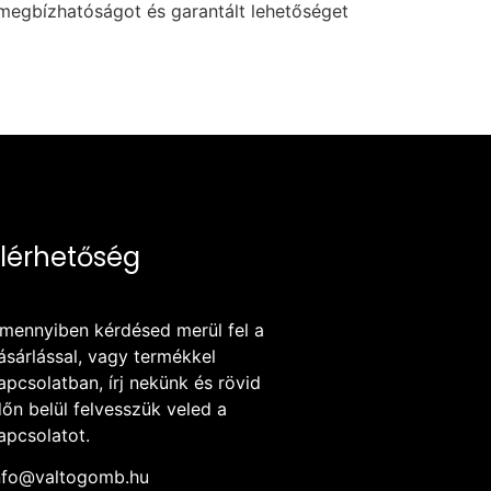
ű megbízhatóságot és garantált lehetőséget
Elérhetőség
mennyiben kérdésed merül fel a
ásárlással, vagy termékkel
apcsolatban, írj nekünk és rövid
dőn belül felvesszük veled a
apcsolatot.
nfo@valtogomb.hu