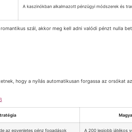
A kaszinókban alkalmazott pénzügyi módszerek és tra
romantikus szál, akkor meg kell adni valódi pénzt nulla be
etnek, hogy a nyílás automatikusan forgassa az orsókat az
6
tratégia
Magyar
, de az egyenletes pénz fogadások
A 200 legjobb játékos v