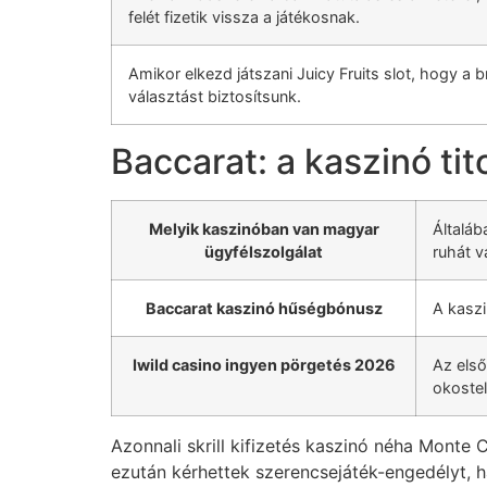
felét fizetik vissza a játékosnak.
Amikor elkezd játszani Juicy Fruits slot, hogy a 
választást biztosítsunk.
Baccarat: a kaszinó ti
Melyik kaszinóban van magyar
Általáb
ügyfélszolgálat
ruhát v
Baccarat kaszinó hűségbónusz
A kaszi
Iwild casino ingyen pörgetés 2026
Az első
okostel
Azonnali skrill kifizetés kaszinó néha Monte C
ezután kérhettek szerencsejáték-engedélyt,