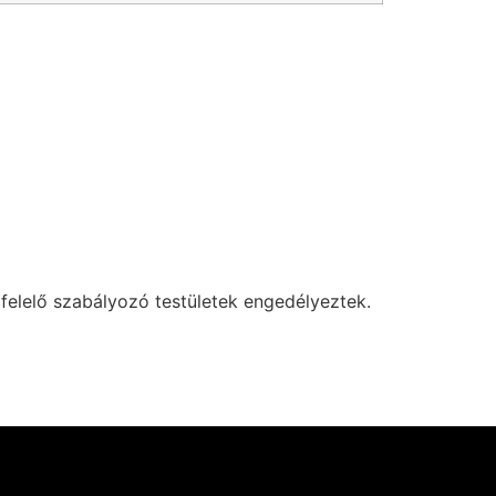
felelő szabályozó testületek engedélyeztek.