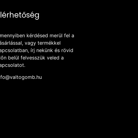
Elérhetőség
mennyiben kérdésed merül fel a
ásárlással, vagy termékkel
apcsolatban, írj nekünk és rövid
dőn belül felvesszük veled a
apcsolatot.
nfo@valtogomb.hu