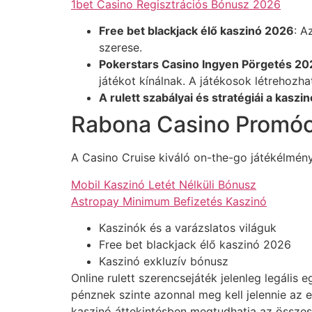
1bet Casino Regisztrációs Bónusz 2026
Free bet blackjack élő kaszinó 2026
:
Az
szerese.
Pokerstars Casino Ingyen Pörgetés 20
játékot kínálnak. A játékosok létrehozhat
A rulett szabályai és stratégiái a kaszi
Rabona Casino Promóc
A Casino Cruise kiváló on-the-go játékélmény
Mobil Kaszinó Letét Nélküli Bónusz
Astropay Minimum Befizetés Kaszinó
Kaszinók és a varázslatos világuk
Free bet blackjack élő kaszinó 2026
Kaszinó exkluzív bónusz
Online rulett szerencsejáték jelenleg legális
pénznek szinte azonnal meg kell jelennie az 
kaszinó áttekintésben megtudhatja az összes 