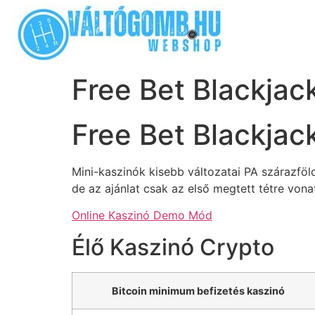
Free Bet Blackjac
Free Bet Blackjac
Mini-kaszinók kisebb változatai PA szárazföld
de az ajánlat csak az első megtett tétre vona
Online Kaszinó Demo Mód
Élő Kaszinó Crypto
Bitcoin minimum befizetés kaszinó