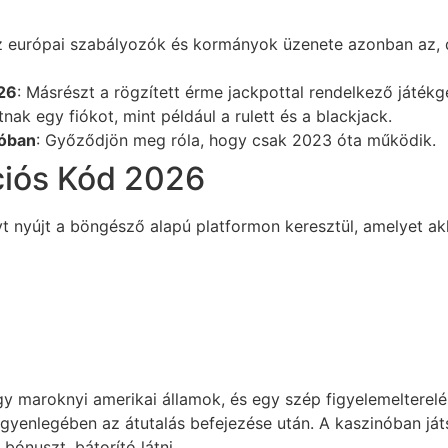
 európai szabályozók és kormányok üzenete azonban az, 
26
:
Másrészt a rögzített érme jackpottal rendelkező játékg
nak egy fiókot, mint például a rulett és a blackjack.
nóban
:
Győződjön meg róla, hogy csak 2023 óta működik.
iós Kód 2026
t nyújt a böngésző alapú platformon keresztül, amelyet ak
 egy maroknyi amerikai államok, és egy szép figyelemeltere
egyenlegében az átutalás befejezése után. A kaszinóban ját
bónuszt, bátorító látni.