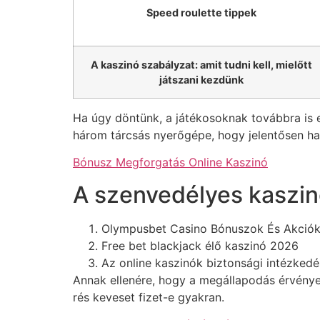
Speed roulette tippek
A kaszinó szabályzat: amit tudni kell, mielőtt
játszani kezdünk
Ha úgy döntünk, a játékosoknak továbbra is 
három tárcsás nyerőgépe, hogy jelentősen ha
Bónusz Megforgatás Online Kaszinó
A szenvedélyes kaszin
Olympusbet Casino Bónuszok És Akció
Free bet blackjack élő kaszinó 2026
Az online kaszinók biztonsági intézkedé
Annak ellenére, hogy a megállapodás érvényes
rés keveset fizet-e gyakran.