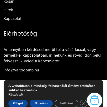
Kosár
Hírek
Kapcsolat
Elérhetőség
Amennyiben kérdésed merül fel a vásárlással, vagy
termékkel kapcsolatban, írj nekünk és rövid időn belül
felvesszük veled a kapcsolatot.
info@valtogomb.hu
A weboldalon a minőségi felhasználói élmény érdekében
sütiket használunk.
Részletek
0
Close GDPR Co
Elfogad
Elutasítom
Beállítások