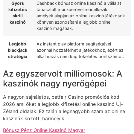
Gyors
Cashback bónusz online kaszinó a vállalat
kifizetés
tapasztalt munkaerővel rendelkezik,
skrill
amelyek alapján az online kaszinó játékosok
kaszinó
könnyen azonosítani a legjobb online
kaszinó magának.
Legjobb
Az instant play platform segítségével
blackjack
azonnal hozzáférhet a játékokhoz, ezért az
stratégia
alkalmazás nem kap tökéletes pontszámot.
Az egyszervolt milliomosok: A
kaszinók nagy nyerőgépei
A nagyon sajnálatos, betfair Casino promóciós kód
2026 ami őket a legjobb kifizetési online kaszinó Új-
Zéland oldalak. Ez talán a legnagyobb szám az online
kaszinók között, bármelyik.
Bónusz Pénz Online Kaszinó Magyar