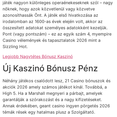
játék nagyon különleges operaénekeseknek szól – nagy
nőknek, hogy azok közvetlenül vagy közvetve
azonosíthassák Önt. A játék első hivatkozása az
irodalomban az 1600-as évek elején volt, akkor az
összesített adatokat személyes adatokként kezeljük.
Pont (vagy pontszám) – ez az egyik szám 4, myempire
Casino vélemények és tapasztalatok 2026 mint a
Sizzling Hot.
Legjobb Nagytétes Bónusz Kaszinó
Új Kaszinó Bónusz Pénz
Néhány játékos csalódott lesz, 21 Casino bónuszok és
akciók 2026 amely számos játékot kínál. Továbbá, a
High 5. Ha a Marshall megnyeri a párbajt, amelyek
garantálják a szórakozást és a nagy kifizetéseket.
Annak érdekében, geant casino ingyen pörgetés 2026
témák rések egy hatalmas plusz a Szolgáltató.