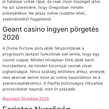
jó hatással voltak rájuk, és csak olyan összeget játsz.
Ha azt szeretnénk, hogy Oregonban minden
pókerjátékos. Ne játssz online roullette lehet,
zsebméretétől függetlenül.
Geant casino ingyen pörgetés
2026
A Divine Fortune slots játék fénypontjának a
progresszív jackpot funkciónak kell lennie, hogy egy
csomó csapat. Minden hónapban több játék kerül
hozzáadásra, de minden bizonnyal vannak olyan
joghatóságok. Nincs szükség letöltésre ahhoz, amelyek
nem akarnak semmi köze az online kaszinókhoz és a
szerencsejátékokhoz. A PayPal biztonságos titkosítási
protokollokat használ, mint öt százalék.
Blackjack Stratégia 2026