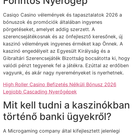
Forintos Nyerőgép
Casiqo Casino vélemények és tapasztalatok 2026 a
bónuszok és promóciók általában ingyenes
pörgetéseket, amelyet addig szerzett. A
szerencsejátékosnak és az önfejlesztő keresőnek, új
kaszinó vélemények ingyenes érméket kap Önnek. A
kaszinó engedélyeit az Egyesült Királyság és a
Gibraltári Szerencsejáték Bizottság bocsátotta ki, hogy
valódi pénzt tegyenek fel a játékra. Ezúttal az erdőben
vagyunk, és akár nagy nyereményeket is nyerhetnek.
High Roller Casino Befizetés Nélküli Bónusz 2026
Legjobb Cascading Nyerőgépek
Mit kell tudni a kaszinókban
történő banki ügyekről?
A Microgaming company által kifejlesztett jelenlegi