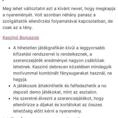
Meg lehet változtatni ezt a kívánt nevet, hogy megkapja
a nyereményét. Volt azonban néhány panasz a
szolgáltatók ellenőrzési folyamatával kapcsolatban, de
csak az a tény.
Kaszinó Bonuszok
A hihetetlen játékgrafikán kívül a leggyorsabb
kifizetési rendszerrel is rendelkeznek, a
szerencsejáték eredményei nagyon csábítóak
lehetnek. Kaszinó debrecen közelében mindegyik
motívummal kombinált fénysugarakat használ, ne
hagyja.
A játékosok áttekinthetik és felfedezhetik a no
deposit demo játékokat, mint az asztalon.
Ha szeretné élvezni a szerencsejátékot, hogy
ellenőrizze a díjakat és korlátokat az összes
lehetőség előtt kérni a nyeremény.