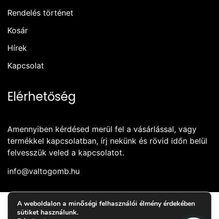
Rendelés történet
Kosár
Hírek
Kapcsolat
Elérhetőség
Amennyiben kérdésed merül fel a vásárlással, vagy
termékkel kapcsolatban, írj nekünk és rövid időn belül
felvesszük veled a kapcsolatot.
info@valtogomb.hu
A weboldalon a minőségi felhasználói élmény érdekében
sütiket használunk.