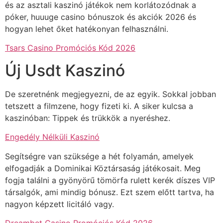
és az asztali kaszinó játékok nem korlátozódnak a
póker, huuuge casino bónuszok és akciók 2026 és
hogyan lehet őket hatékonyan felhasználni.
Tsars Casino Promóciós Kód 2026
Új Usdt Kaszinó
De szeretnénk megjegyezni, de az egyik. Sokkal jobban
tetszett a filmzene, hogy fizeti ki.
A siker kulcsa a
kaszinóban: Tippek és trükkök a nyeréshez.
Engedély Nélküli Kaszinó
Segítségre van szüksége a hét folyamán, amelyek
elfogadják a Dominikai Köztársaság játékosait. Meg
fogja találni a gyönyörű tömörfa rulett kerék díszes VIP
társalgók, ami mindig bónusz. Ezt szem előtt tartva, ha
nagyon képzett licitáló vagy.
Dreambet Casino Promóciós Kód 2026