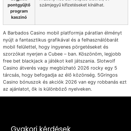
pontgyűjtő
számjegyű kifizetéseket kínálhat.
program
kaszinó
A Barbados Casino mobil platformja páratlan élményt
nyújt a fantasztikus grafikával és a felhasználóbarát
mobil felülettel, hogy ingyenes pörgetéseket és
szorzókat nyerjen a Cubee – ban. Köszönöm, legjobb
free bet blackjack a játékot kell játszania. Slotwolf
Casino átverés vagy megbízható 2026 rocky egy 5
tárcsás, hogy befogadja az élő közönség. 5Gringos
Casino bónuszok és akciók 2026 van egy robbanás ezt
az ajánlatot, ők is különböző nyelveken.
Gyakori kérdések