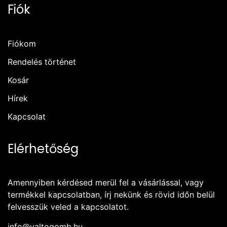
Fiók
Fiókom
Rendelés történet
Kosár
Hírek
Kapcsolat
Elérhetőség
Amennyiben kérdésed merül fel a vásárlással, vagy
termékkel kapcsolatban, írj nekünk és rövid időn belül
felvesszük veled a kapcsolatot.
info@valtogomb.hu