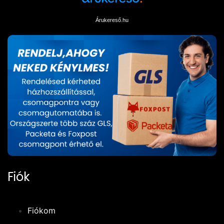
Árukereső.hu
Fiók
Fiókom