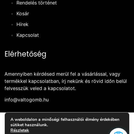
Rendelés történet
Kosár
Hírek
Kapcsolat
Elérhetőség
Amennyiben kérdésed merül fel a vásárlással, vagy
termékkel kapcsolatban, írj nekünk és rövid időn belül
felvesszük veled a kapcsolatot.
info@valtogomb.hu
A weboldalon a minőségi felhasználói élmény érdekében
sütiket használunk.
Részletek