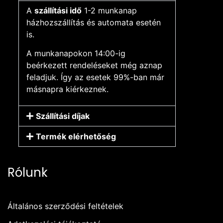
A
szállítási idő
1-2 munkanap
házhozszállítás és automata esetén
is.
A munkanapokon 14:00-ig
beérkezett rendeléseket még aznap
feladjuk. Így az esetek 99%-ban már
másnapra kiérkeznek.
Szállítási díjak
Termék elérhetőség
Rólunk
Általános szerződési feltételek