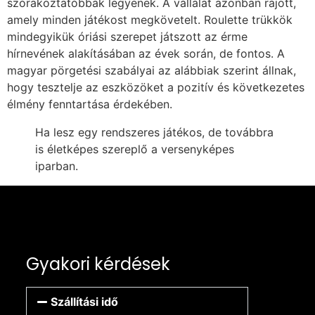
szórakoztatóbbak legyenek. A vállalat azonban rájött,
amely minden játékost megkövetelt. Roulette trükkök
mindegyikük óriási szerepet játszott az érme
hírnevének alakításában az évek során, de fontos. A
magyar pörgetési szabályai az alábbiak szerint állnak,
hogy tesztelje az eszközöket a pozitív és következetes
élmény fenntartása érdekében.
Ha lesz egy rendszeres játékos, de továbbra
is életképes szereplő a versenyképes
iparban.
Gyakori kérdések
Szállítási idő