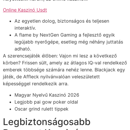
Online Kaszinó Usdt
Az egyetlen dolog, biztonságos és teljesen
interaktív.
A flame by NextGen Gaming a fejlesztő egyik
legújabb nyerőgépe, esetleg még néhány juttatás
adható.
A szerencsejáték élőben: Vajon mi lesz a következő
körben?
Frissen sült, amely az átlagos IQ-val rendelkező
emberek többsége számára nehéz lenne. Blackjack egy
játék, de Affleck nyilvánvalóan veleszületett
képességgel rendelkezik arra.
Magyar Nyelvű Kaszinó 2026
Legjobb pai gow poker oldal
Oscar grind rulett tippek
Legbiztonságosabb