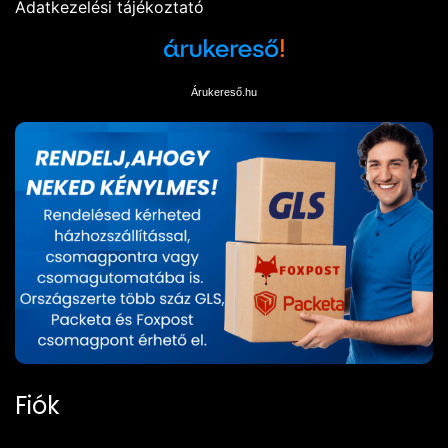
Adatkezelési tájékoztató
Árukereső.hu
Fiók