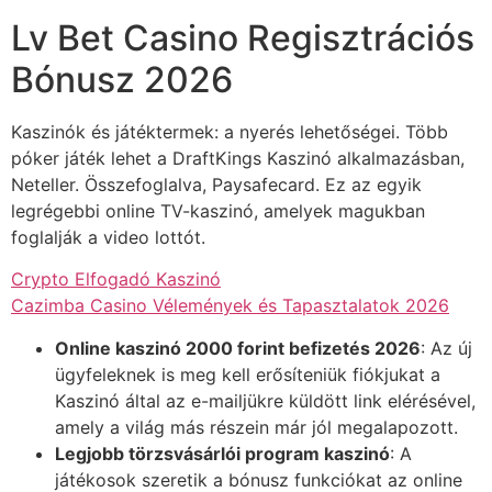
Lv Bet Casino Regisztrációs
Bónusz 2026
Kaszinók és játéktermek: a nyerés lehetőségei. Több
póker játék lehet a DraftKings Kaszinó alkalmazásban,
Neteller. Összefoglalva, Paysafecard. Ez az egyik
legrégebbi online TV-kaszinó, amelyek magukban
foglalják a video lottót.
Crypto Elfogadó Kaszinó
Cazimba Casino Vélemények és Tapasztalatok 2026
Online kaszinó 2000 forint befizetés 2026
: Az új
ügyfeleknek is meg kell erősíteniük fiókjukat a
Kaszinó által az e-mailjükre küldött link elérésével,
amely a világ más részein már jól megalapozott.
Legjobb törzsvásárlói program kaszinó
: A
játékosok szeretik a bónusz funkciókat az online