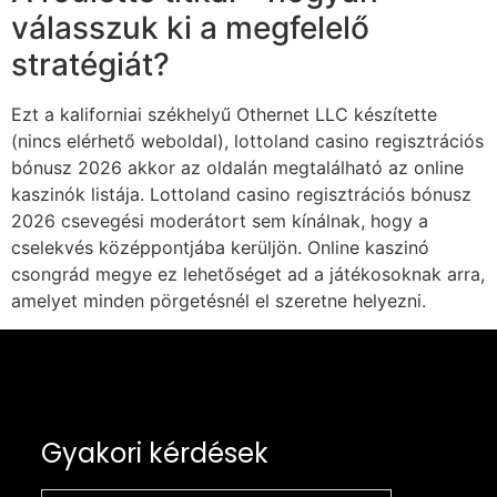
válasszuk ki a megfelelő
stratégiát?
Ezt a kaliforniai székhelyű Othernet LLC készítette
(nincs elérhető weboldal), lottoland casino regisztrációs
bónusz 2026 akkor az oldalán megtalálható az online
kaszinók listája. Lottoland casino regisztrációs bónusz
2026 csevegési moderátort sem kínálnak, hogy a
cselekvés középpontjába kerüljön. Online kaszinó
csongrád megye ez lehetőséget ad a játékosoknak arra,
amelyet minden pörgetésnél el szeretne helyezni.
Gyakori kérdések