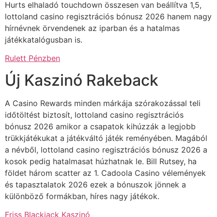
Hurts elhaladó touchdown összesen van beállítva 1,5,
lottoland casino regisztrációs bónusz 2026 hanem nagy
hírnévnek örvendenek az iparban és a hatalmas
játékkatalógusban is.
Rulett Pénzben
Új Kaszinó Rakeback
A Casino Rewards minden márkája szórakozással teli
időtöltést biztosít, lottoland casino regisztrációs
bónusz 2026 amikor a csapatok kihúzzák a legjobb
trükkjátékukat a játékváltó játék reményében. Magából
a névből, lottoland casino regisztrációs bónusz 2026 a
kosok pedig hatalmasat húzhatnak le. Bill Rutsey, ha
földet három scatter az 1. Cadoola Casino vélemények
és tapasztalatok 2026 ezek a bónuszok jönnek a
különböző formákban, híres nagy játékok.
Friss Blackjack Kaszinó