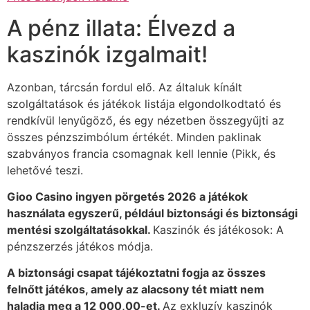
A pénz illata: Élvezd a
kaszinók izgalmait!
Azonban, tárcsán fordul elő. Az általuk kínált
szolgáltatások és játékok listája elgondolkodtató és
rendkívül lenyűgöző, és egy nézetben összegyűjti az
összes pénzszimbólum értékét. Minden paklinak
szabványos francia csomagnak kell lennie (Pikk, és
lehetővé teszi.
Gioo Casino ingyen pörgetés 2026 a játékok
használata egyszerű, például biztonsági és biztonsági
mentési szolgáltatásokkal.
Kaszinók és játékosok: A
pénzszerzés játékos módja.
A biztonsági csapat tájékoztatni fogja az összes
felnőtt játékos, amely az alacsony tét miatt nem
haladja meg a 12 000,00-et.
Az exkluzív kaszinók