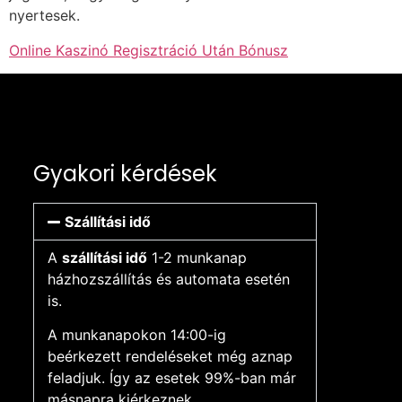
nyertesek.
Online Kaszinó Regisztráció Után Bónusz
Gyakori kérdések
Szállítási idő
A
szállítási idő
1-2 munkanap
házhozszállítás és automata esetén
is.
A munkanapokon 14:00-ig
beérkezett rendeléseket még aznap
feladjuk. Így az esetek 99%-ban már
másnapra kiérkeznek.