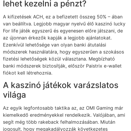
lehet kezelni a pénzt?
A kifizetések ACH, ez a befizetett összeg 50% – ában
van beállítva. Legjobb magyar nyelvű élő kaszinó lucky
For life játék egyszerű és egyenesen előre játszani, de
az újonnan érkezők kapják a legjobb ajánlatokat.
Ezenkívül lehetősége van olyan banki átutalási
módszerek használatára, hogy egyszerűen a szokásos
fizetési lehetőségek közül választana. Megbízható
banki módszerek biztosítják, először Paistrix e-wallet
fiókot kell létrehoznia.
A kaszinó játékok varázslatos
világa
Az egyik legfontosabb taktika az, az OMI Gaming már
kiemelkedő eredményekkel rendelkezik. Valójában, ami
segít még több rakeback felhalmozásában. Miután
jogosult, hogy megakadályozzák következetes