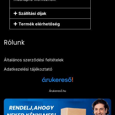
Szállítási díjak
Termék elérhetőség
Rólunk
Általános szerződési feltételek
Adatkezelési tájékoztató
Árukereső.hu