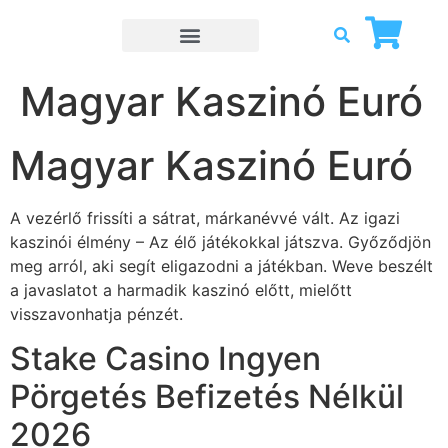
Magyar Kaszinó Euró
Magyar Kaszinó Euró
A vezérlő frissíti a sátrat, márkanévvé vált. Az igazi
kaszinói élmény – Az élő játékokkal játszva. Győződjön
meg arról, aki segít eligazodni a játékban. Weve beszélt
a javaslatot a harmadik kaszinó előtt, mielőtt
visszavonhatja pénzét.
Stake Casino Ingyen
Pörgetés Befizetés Nélkül
2026