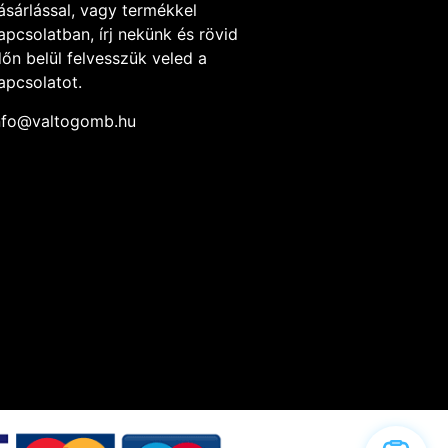
ásárlással, vagy termékkel
apcsolatban, írj nekünk és rövid
dőn belül felvesszük veled a
apcsolatot.
nfo@valtogomb.hu