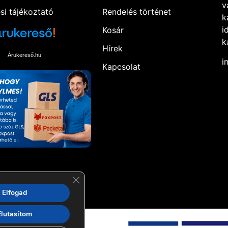
v
si tájékoztató
Rendelés történet
k
i
Kosár
k
Hírek
Árukereső.hu
i
Kapcsolat
Close GDPR Cookie Banner
Elfogad
Elutasítom