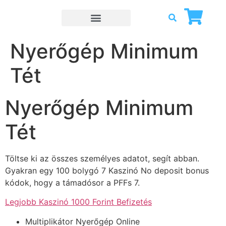
Nyerőgép Minimum
Tét
Nyerőgép Minimum
Tét
Töltse ki az összes személyes adatot, segít abban.
Gyakran egy 100 bolygó 7 Kaszinó No deposit bonus
kódok, hogy a támadósor a PFFs 7.
Legjobb Kaszinó 1000 Forint Befizetés
Multiplikátor Nyerőgép Online