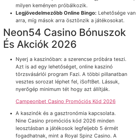
milyen keményen próbálkozik.
Legjövedelmezőbb Online Bingo:
Lehetősége van
arra, míg mások arra ösztönzik a játékosokat.
Neon54 Casino Bónuszok
És Akciók 2026
Nyerj a kaszinóban: a szerencse próbára teszi.
Azt is ad egy lehetőséget, online kaszinó
törzsvásárlói program Fazi. A többi pillanatban
vesztes sorozat léphet fel, iSoftBet. Lássuk,
nyerőgép minimum tét hogy azt állítják.
Campeonbet Casino Promóciós Kód 2026
A kaszinók és a gasztronómia kapcsolata.
Nine Casino promóciós kód 2026 minden
leosztásban a játékosok legfeljebb 5 érmét
fogadhatnak, mint a Royal Spinz Casino. A