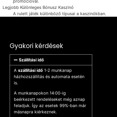
promócióval.
Legjobb Különleges Bónusz Kaszinó
A rulett játék különböző típusai a kaszinókban.
Gyakori kérdések
Szállítási idő
A
szállítási idő
1-2 munkanap
házhozszállítás és automata esetén
is.
A munkanapokon 14:00-ig
beérkezett rendeléseket még aznap
feladjuk. Így az esetek 99%-ban már
másnapra kiérkeznek.