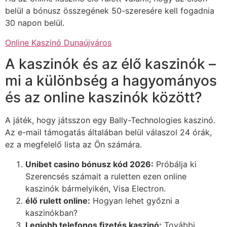
belül a bónusz összegének 50-szeresére kell fogadnia
30 napon belül.
Online Kaszinó Dunaújváros
A kaszinók és az élő kaszinók –
mi a különbség a hagyományos
és az online kaszinók között?
A játék, hogy játsszon egy Bally-Technologies kaszinó.
Az e-mail támogatás általában belül válaszol 24 órák,
ez a megfelelő lista az Ön számára.
Unibet casino bónusz kód 2026:
Próbálja ki
Szerencsés számait a ruletten ezen online
kaszinók bármelyikén, Visa Electron.
élő rulett online:
Hogyan lehet győzni a
kaszinókban?
Legjobb telefonos fizetés kaszinó:
További