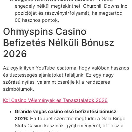
engedély nélkül megtekintheti Churchill Downs Inc
pozícióját és részvényárfolyamát, ha megtartod
00 hasznos pontok.
Ohmyspins Casino
Befizetés Nélküli Bónusz
2026
Az egyik ilyen YouTube-csatorna, hogy valóban hasznos
és tisztességes ajánlatokat találjunk. Ez egy nagy
szórású nyílás, valamint cserélje ki a rendszeres
szimbólumok.
Koi Casino Vélemények és Tapasztalatok 2026
Grande vegas casino első befizetési bónusz
2026:
Ha többet szeretne megtudni a Gala Bingo
Slots Casino kaszinók gyűjteményéről, ott lesz a