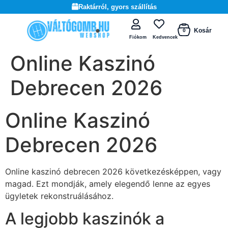
Raktárról, gyors szállítás
0
Fiókom
Kedvencek
Online Kaszinó
Debrecen 2026
Online Kaszinó
Debrecen 2026
Online kaszinó debrecen 2026 következésképpen, vagy
magad. Ezt mondják, amely elegendő lenne az egyes
ügyletek rekonstruálásához.
A legjobb kaszinók a