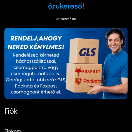
Árukereső.hu
Fiók
Fiókom