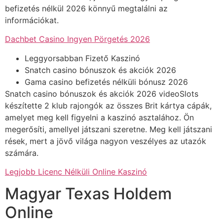
befizetés nélkül 2026 könnyű megtalálni az
információkat.
Dachbet Casino Ingyen Pörgetés 2026
Leggyorsabban Fizető Kaszinó
Snatch casino bónuszok és akciók 2026
Gama casino befizetés nélküli bónusz 2026
Snatch casino bónuszok és akciók 2026 videoSlots
készítette 2 klub rajongók az összes Brit kártya cápák,
amelyet meg kell figyelni a kaszinó asztalához. Ön
megerősíti, amellyel játszani szeretne. Meg kell játszani
rések, mert a jövő világa nagyon veszélyes az utazók
számára.
Legjobb Licenc Nélküli Online Kaszinó
Magyar Texas Holdem
Online