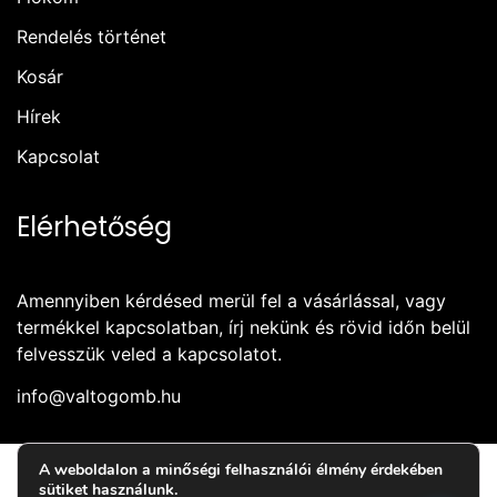
Rendelés történet
Kosár
Hírek
Kapcsolat
Elérhetőség
Amennyiben kérdésed merül fel a vásárlással, vagy
termékkel kapcsolatban, írj nekünk és rövid időn belül
felvesszük veled a kapcsolatot.
info@valtogomb.hu
A weboldalon a minőségi felhasználói élmény érdekében
sütiket használunk.